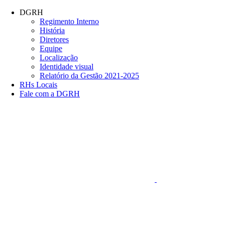
Conteúdo principal
Menu principal
Rodapé
DGRH
Regimento Interno
História
Diretores
Equipe
Localização
Identidade visual
Relatório da Gestão 2021-2025
RHs Locais
Fale com a DGRH
Link para o Faceboo
Aumentar fonte