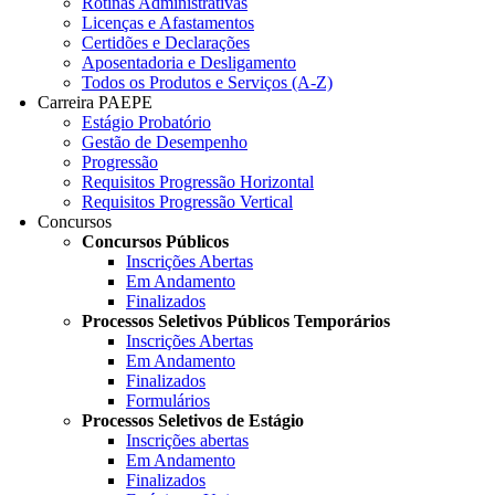
Rotinas Administrativas
Licenças e Afastamentos
Certidões e Declarações
Aposentadoria e Desligamento
Todos os Produtos e Serviços (A-Z)
Carreira PAEPE
Estágio Probatório
Gestão de Desempenho
Progressão
Requisitos Progressão Horizontal
Requisitos Progressão Vertical
Concursos
Concursos Públicos
Inscrições Abertas
Em Andamento
Finalizados
Processos Seletivos Públicos Temporários
Inscrições Abertas
Em Andamento
Finalizados
Formulários
Processos Seletivos de Estágio
Inscrições abertas
Em Andamento
Finalizados