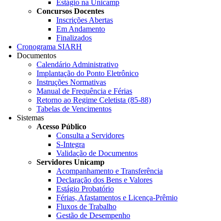
Estágio na Unicamp
Concursos Docentes
Inscrições Abertas
Em Andamento
Finalizados
Cronograma SIARH
Documentos
Calendário Administrativo
Implantação do Ponto Eletrônico
Instruções Normativas
Manual de Frequência e Férias
Retorno ao Regime Celetista (85-88)
Tabelas de Vencimentos
Sistemas
Acesso Público
Consulta a Servidores
S-Integra
Validação de Documentos
Servidores Unicamp
Acompanhamento e Transferência
Declaração dos Bens e Valores
Estágio Probatório
Férias, Afastamentos e Licença-Prêmio
Fluxos de Trabalho
Gestão de Desempenho