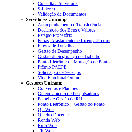
Consulta a Servidores
S-Integra
Validação de Documentos
Servidores Unicamp
Acompanhamento e Transferência
Declaração dos Bens e Valores
Estágio Probatório
Férias, Afastamentos e Licença-Prêmio
Fluxos de Trabalho
Gestão de Desempenho
Gestão de Segurança do Trabalho
Ponto Eletrônico – Marcação de Ponto
Prêmio PAEPE
Solicitação de Serviços
Vida Funcional Online
Gestores Unicamp
Convênios e Plantões
Gerenciamento de Pesquisadores
Painel de Gestão de RH
Ponto Eletrônico – Gestão do Ponto
QL Web
Quadro Docente
Ronda Web
Rubi Web
TR Web