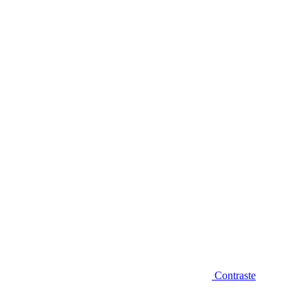
Diminuir fonte
Contraste