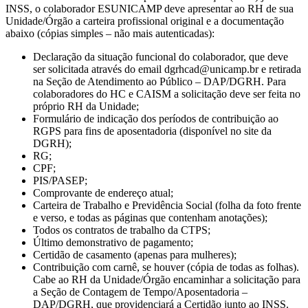
INSS, o colaborador ESUNICAMP deve apresentar ao RH de sua
Unidade/Órgão a carteira profissional original e a documentação
abaixo (cópias simples – não mais autenticadas):
Declaração da situação funcional do colaborador, que deve
ser solicitada através do email dgrhcad@unicamp.br e retirada
na Seção de Atendimento ao Público – DAP/DGRH. Para
colaboradores do HC e CAISM a solicitação deve ser feita no
próprio RH da Unidade;
Formulário de indicação dos períodos de contribuição ao
RGPS para fins de aposentadoria (disponível no site da
DGRH);
RG;
CPF;
PIS/PASEP;
Comprovante de endereço atual;
Carteira de Trabalho e Previdência Social (folha da foto frente
e verso, e todas as páginas que contenham anotações);
Todos os contratos de trabalho da CTPS;
Último demonstrativo de pagamento;
Certidão de casamento (apenas para mulheres);
Contribuição com carnê, se houver (cópia de todas as folhas).
Cabe ao RH da Unidade/Órgão encaminhar a solicitação para
a Seção de Contagem de Tempo/Aposentadoria –
DAP/DGRH, que providenciará a Certidão junto ao INSS.