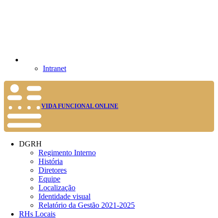
Intranet
VIDA FUNCIONAL ONLINE
DGRH
Regimento Interno
História
Diretores
Equipe
Localização
Identidade visual
Relatório da Gestão 2021-2025
RHs Locais