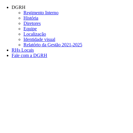
Conteúdo principal
Menu principal
Rodapé
DGRH
Regimento Interno
História
Diretores
Equipe
Localização
Identidade visual
Relatório da Gestão 2021-2025
RHs Locais
Fale com a DGRH
Link para o Facebook
Link para o Twitter