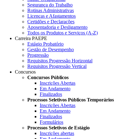
Segurança do Trabalho
Rotinas Administrativas
Licenças e Afastamentos
Certidões e Declarações
Aposentadoria e Desligamento
Todos os Produtos e Serviços (A-Z)
Carreira PAEPE
Estágio Probatório
Gestão de Desempenho
Progressão
Requisitos Progressão Horizontal
Requisitos Progressão Vertical
Concursos
Concursos Públicos
Inscrições Abertas
Em Andamento
Finalizados
Processos Seletivos Públicos Temporários
Inscrições Abertas
Em Andamento
Finalizados
Formulários
Processos Seletivos de Estágio
Inscrições abertas
Em Andamento