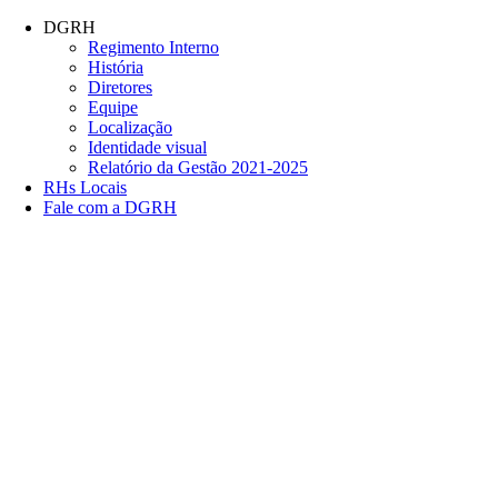
Conteúdo principal
Menu principal
Rodapé
DGRH
Regimento Interno
História
Diretores
Equipe
Localização
Identidade visual
Relatório da Gestão 2021-2025
RHs Locais
Fale com a DGRH
Link para o Facebook
Link para o Twitter