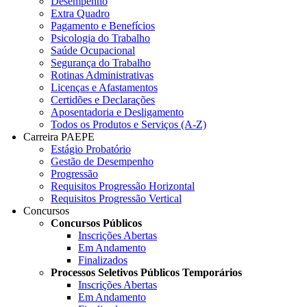
Desempenho
Extra Quadro
Pagamento e Benefícios
Psicologia do Trabalho
Saúde Ocupacional
Segurança do Trabalho
Rotinas Administrativas
Licenças e Afastamentos
Certidões e Declarações
Aposentadoria e Desligamento
Todos os Produtos e Serviços (A-Z)
Carreira PAEPE
Estágio Probatório
Gestão de Desempenho
Progressão
Requisitos Progressão Horizontal
Requisitos Progressão Vertical
Concursos
Concursos Públicos
Inscrições Abertas
Em Andamento
Finalizados
Processos Seletivos Públicos Temporários
Inscrições Abertas
Em Andamento