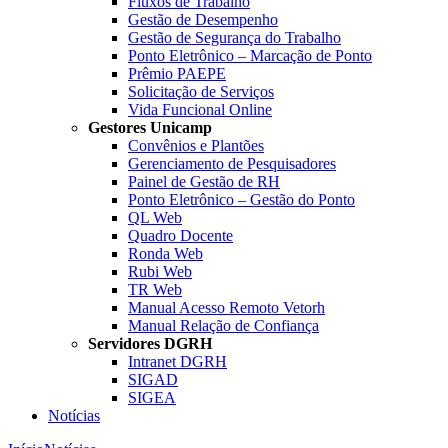
Fluxos de Trabalho
Gestão de Desempenho
Gestão de Segurança do Trabalho
Ponto Eletrônico – Marcação de Ponto
Prêmio PAEPE
Solicitação de Serviços
Vida Funcional Online
Gestores Unicamp
Convênios e Plantões
Gerenciamento de Pesquisadores
Painel de Gestão de RH
Ponto Eletrônico – Gestão do Ponto
QL Web
Quadro Docente
Ronda Web
Rubi Web
TR Web
Manual Acesso Remoto Vetorh
Manual Relação de Confiança
Servidores DGRH
Intranet DGRH
SIGAD
SIGEA
Notícias