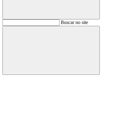
Buscar
Buscar no site
Buscar
Aumentar fonte
Diminuir fonte