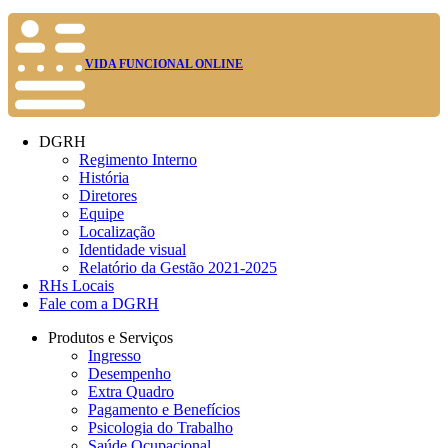
VIDA FUNCIONAL ONLINE
DGRH
Regimento Interno
História
Diretores
Equipe
Localização
Identidade visual
Relatório da Gestão 2021-2025
RHs Locais
Fale com a DGRH
Produtos e Serviços
Ingresso
Desempenho
Extra Quadro
Pagamento e Benefícios
Psicologia do Trabalho
Saúde Ocupacional