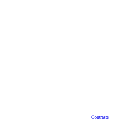
Diminuir fonte
Contraste