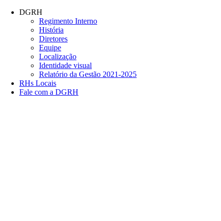
Conteúdo principal
Menu principal
Rodapé
DGRH
Regimento Interno
História
Diretores
Equipe
Localização
Identidade visual
Relatório da Gestão 2021-2025
RHs Locais
Fale com a DGRH
Link para o Facebook
Link para o Twitter