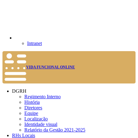
Intranet
VIDA FUNCIONAL ONLINE
DGRH
Regimento Interno
História
Diretores
Equipe
Localização
Identidade visual
Relatório da Gestão 2021-2025
RHs Locais