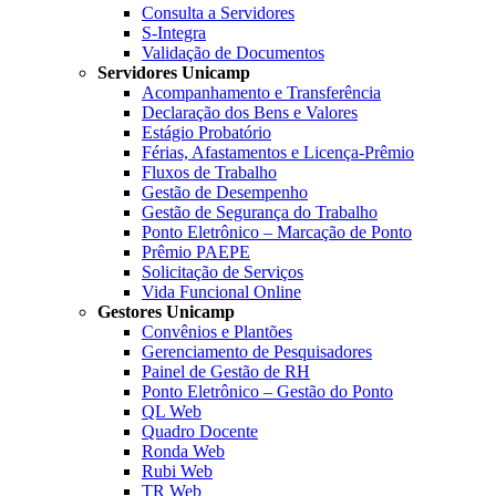
Consulta a Servidores
S-Integra
Validação de Documentos
Servidores Unicamp
Acompanhamento e Transferência
Declaração dos Bens e Valores
Estágio Probatório
Férias, Afastamentos e Licença-Prêmio
Fluxos de Trabalho
Gestão de Desempenho
Gestão de Segurança do Trabalho
Ponto Eletrônico – Marcação de Ponto
Prêmio PAEPE
Solicitação de Serviços
Vida Funcional Online
Gestores Unicamp
Convênios e Plantões
Gerenciamento de Pesquisadores
Painel de Gestão de RH
Ponto Eletrônico – Gestão do Ponto
QL Web
Quadro Docente
Ronda Web
Rubi Web
TR Web