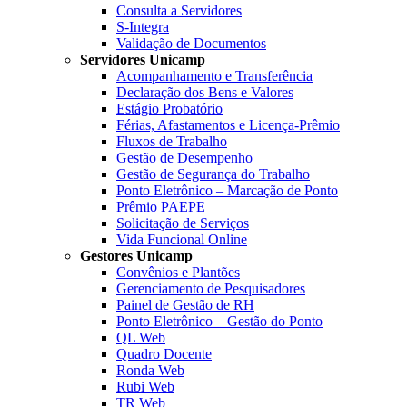
Consulta a Servidores
S-Integra
Validação de Documentos
Servidores Unicamp
Acompanhamento e Transferência
Declaração dos Bens e Valores
Estágio Probatório
Férias, Afastamentos e Licença-Prêmio
Fluxos de Trabalho
Gestão de Desempenho
Gestão de Segurança do Trabalho
Ponto Eletrônico – Marcação de Ponto
Prêmio PAEPE
Solicitação de Serviços
Vida Funcional Online
Gestores Unicamp
Convênios e Plantões
Gerenciamento de Pesquisadores
Painel de Gestão de RH
Ponto Eletrônico – Gestão do Ponto
QL Web
Quadro Docente
Ronda Web
Rubi Web
TR Web