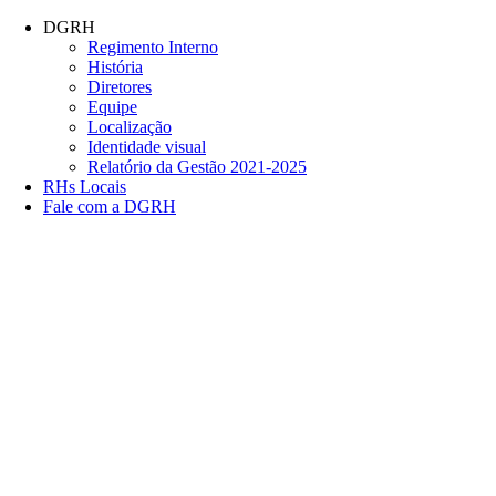
Conteúdo principal
Menu principal
Rodapé
DGRH
Regimento Interno
História
Diretores
Equipe
Localização
Identidade visual
Relatório da Gestão 2021-2025
RHs Locais
Fale com a DGRH
Link para o Facebook
Link para o Twitter