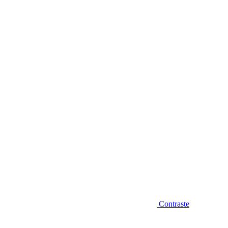
Diminuir fonte
Contraste