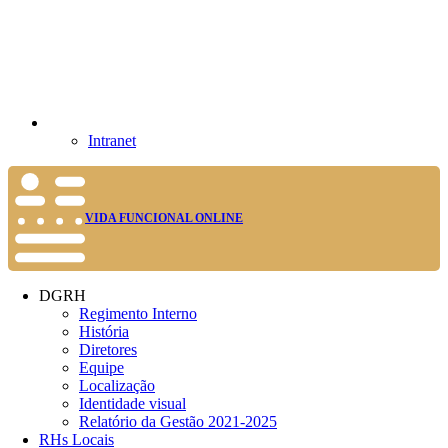
Intranet
VIDA FUNCIONAL ONLINE
DGRH
Regimento Interno
História
Diretores
Equipe
Localização
Identidade visual
Relatório da Gestão 2021-2025
RHs Locais