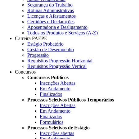
Segurança do Trabalho
Rotinas Administrativas
Licenças e Afastamentos
Certidões e Declarações
Aposentadoria e Desligamento
Todos os Produtos e Serviços (A-Z)
Carreira PAEPE
Estágio Probatório
Gestão de Desempenho
Progressão
Requisitos Progressão Horizontal
Requisitos Progressão Vertical
Concursos
Concursos Públicos
Inscrições Abertas
Em Andamento
Finalizados
Processos Seletivos Públicos Temporários
Inscrições Abertas
Em Andamento
Finalizados
Formulários
Processos Seletivos de Estágio
Inscrições abertas
Em Andamento