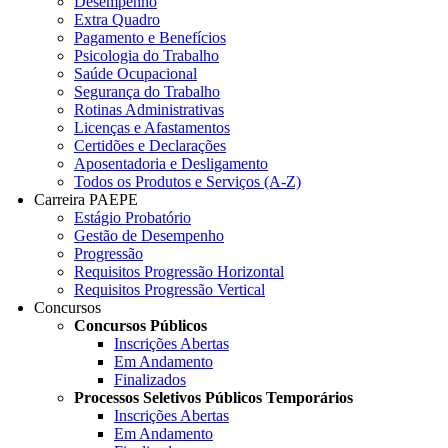
Desempenho
Extra Quadro
Pagamento e Benefícios
Psicologia do Trabalho
Saúde Ocupacional
Segurança do Trabalho
Rotinas Administrativas
Licenças e Afastamentos
Certidões e Declarações
Aposentadoria e Desligamento
Todos os Produtos e Serviços (A-Z)
Carreira PAEPE
Estágio Probatório
Gestão de Desempenho
Progressão
Requisitos Progressão Horizontal
Requisitos Progressão Vertical
Concursos
Concursos Públicos
Inscrições Abertas
Em Andamento
Finalizados
Processos Seletivos Públicos Temporários
Inscrições Abertas
Em Andamento