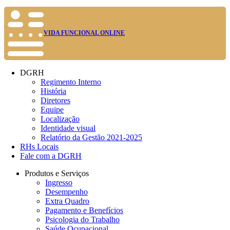
VIDA FUNCIONAL ONLINE
DGRH
Regimento Interno
História
Diretores
Equipe
Localização
Identidade visual
Relatório da Gestão 2021-2025
RHs Locais
Fale com a DGRH
Produtos e Serviços
Ingresso
Desempenho
Extra Quadro
Pagamento e Benefícios
Psicologia do Trabalho
Saúde Ocupacional