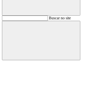
Buscar
Buscar no site
Buscar
Aumentar fonte
Diminuir fonte