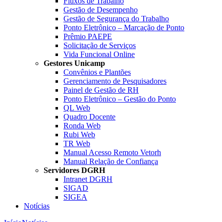
Fluxos de Trabalho
Gestão de Desempenho
Gestão de Segurança do Trabalho
Ponto Eletrônico – Marcação de Ponto
Prêmio PAEPE
Solicitação de Serviços
Vida Funcional Online
Gestores Unicamp
Convênios e Plantões
Gerenciamento de Pesquisadores
Painel de Gestão de RH
Ponto Eletrônico – Gestão do Ponto
QL Web
Quadro Docente
Ronda Web
Rubi Web
TR Web
Manual Acesso Remoto Vetorh
Manual Relação de Confiança
Servidores DGRH
Intranet DGRH
SIGAD
SIGEA
Notícias