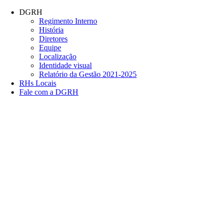
Conteúdo principal
Menu principal
Rodapé
DGRH
Regimento Interno
História
Diretores
Equipe
Localização
Identidade visual
Relatório da Gestão 2021-2025
RHs Locais
Fale com a DGRH
Link para o Facebook
Link para o Twitter