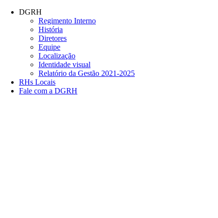
Conteúdo principal
Menu principal
Rodapé
DGRH
Regimento Interno
História
Diretores
Equipe
Localização
Identidade visual
Relatório da Gestão 2021-2025
RHs Locais
Fale com a DGRH
Link para o Facebook
Link para o Twitter