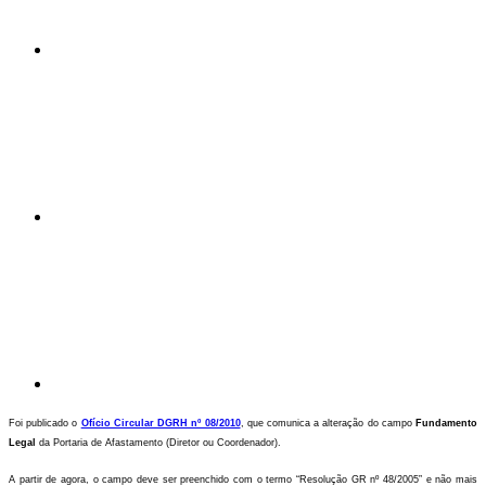
Compartilhar n
Compartilhar p
Foi publicado o
Ofício Circular DGRH nº 08/2010
, que comunica a alteração do campo
Fundamento
Legal
da Portaria de Afastamento (Diretor ou Coordenador).
A partir de agora, o campo deve ser preenchido com o termo “Resolução GR nº 48/2005” e não mais