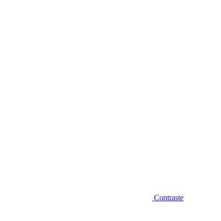
Diminuir fonte
Contraste