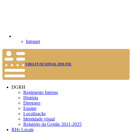
Intranet
VIDA FUNCIONAL ONLINE
DGRH
Regimento Interno
História
Diretores
Equipe
Localização
Identidade visual
Relatório da Gestão 2021-2025
RHs Locais