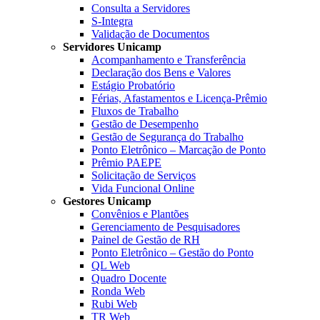
Consulta a Servidores
S-Integra
Validação de Documentos
Servidores Unicamp
Acompanhamento e Transferência
Declaração dos Bens e Valores
Estágio Probatório
Férias, Afastamentos e Licença-Prêmio
Fluxos de Trabalho
Gestão de Desempenho
Gestão de Segurança do Trabalho
Ponto Eletrônico – Marcação de Ponto
Prêmio PAEPE
Solicitação de Serviços
Vida Funcional Online
Gestores Unicamp
Convênios e Plantões
Gerenciamento de Pesquisadores
Painel de Gestão de RH
Ponto Eletrônico – Gestão do Ponto
QL Web
Quadro Docente
Ronda Web
Rubi Web
TR Web