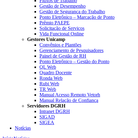
Fluxos de Trabalho
Gestão de Desempenho
Gestão de Segurança do Trabalho
Ponto Eletrônico – Marcação de Ponto
Prêmio PAEPE
Solicitação de Serviços
Vida Funcional Online
Gestores Unicamp
Convênios e Plantões
Gerenciamento de Pesquisadores
Painel de Gestão de RH
Ponto Eletrônico – Gestão do Ponto
QL Web
Quadro Docente
Ronda Web
Rubi Web
TR Web
Manual Acesso Remoto Vetorh
Manual Relação de Confiança
Servidores DGRH
Intranet DGRH
SIGAD
SIGEA
Notícias