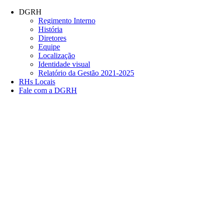
Conteúdo principal
Menu principal
Rodapé
DGRH
Regimento Interno
História
Diretores
Equipe
Localização
Identidade visual
Relatório da Gestão 2021-2025
RHs Locais
Fale com a DGRH
Link para o Facebook
Link para o Twitter