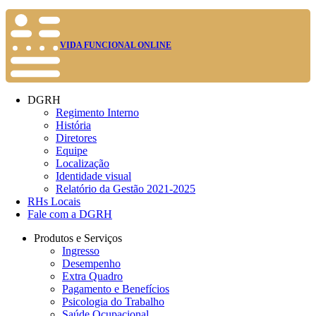
VIDA FUNCIONAL ONLINE
DGRH
Regimento Interno
História
Diretores
Equipe
Localização
Identidade visual
Relatório da Gestão 2021-2025
RHs Locais
Fale com a DGRH
Produtos e Serviços
Ingresso
Desempenho
Extra Quadro
Pagamento e Benefícios
Psicologia do Trabalho
Saúde Ocupacional