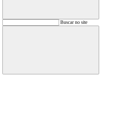
Buscar
Buscar no site
Buscar
Aumentar fonte
Diminuir fonte