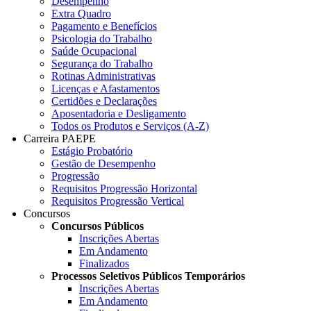
Desempenho
Extra Quadro
Pagamento e Benefícios
Psicologia do Trabalho
Saúde Ocupacional
Segurança do Trabalho
Rotinas Administrativas
Licenças e Afastamentos
Certidões e Declarações
Aposentadoria e Desligamento
Todos os Produtos e Serviços (A-Z)
Carreira PAEPE
Estágio Probatório
Gestão de Desempenho
Progressão
Requisitos Progressão Horizontal
Requisitos Progressão Vertical
Concursos
Concursos Públicos
Inscrições Abertas
Em Andamento
Finalizados
Processos Seletivos Públicos Temporários
Inscrições Abertas
Em Andamento