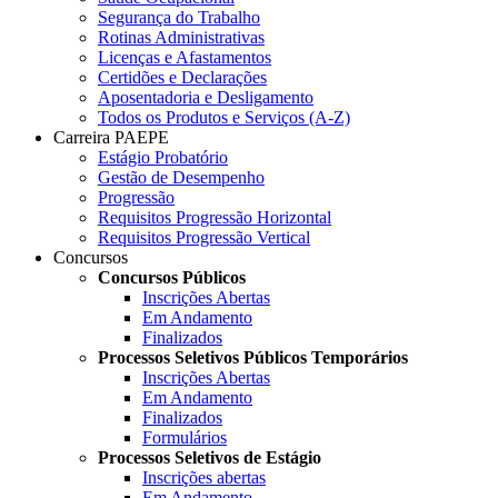
Segurança do Trabalho
Rotinas Administrativas
Licenças e Afastamentos
Certidões e Declarações
Aposentadoria e Desligamento
Todos os Produtos e Serviços (A-Z)
Carreira PAEPE
Estágio Probatório
Gestão de Desempenho
Progressão
Requisitos Progressão Horizontal
Requisitos Progressão Vertical
Concursos
Concursos Públicos
Inscrições Abertas
Em Andamento
Finalizados
Processos Seletivos Públicos Temporários
Inscrições Abertas
Em Andamento
Finalizados
Formulários
Processos Seletivos de Estágio
Inscrições abertas
Em Andamento