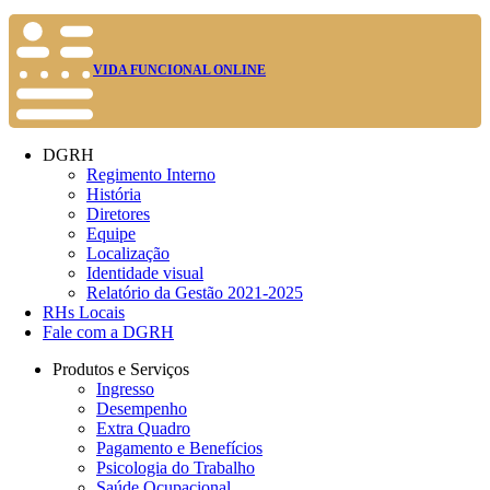
VIDA FUNCIONAL ONLINE
DGRH
Regimento Interno
História
Diretores
Equipe
Localização
Identidade visual
Relatório da Gestão 2021-2025
RHs Locais
Fale com a DGRH
Produtos e Serviços
Ingresso
Desempenho
Extra Quadro
Pagamento e Benefícios
Psicologia do Trabalho
Saúde Ocupacional