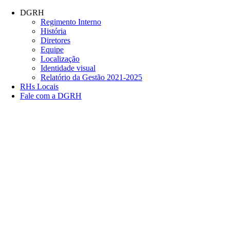
Conteúdo principal
Menu principal
Rodapé
DGRH
Regimento Interno
História
Diretores
Equipe
Localização
Identidade visual
Relatório da Gestão 2021-2025
RHs Locais
Fale com a DGRH
Link para o Facebook
Link para o Twitter