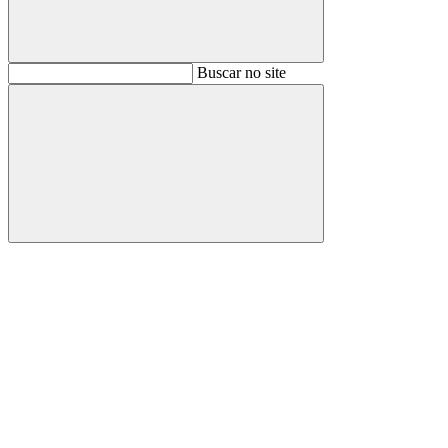
Buscar
Buscar no site
Buscar
Aumentar fonte
Diminuir fonte