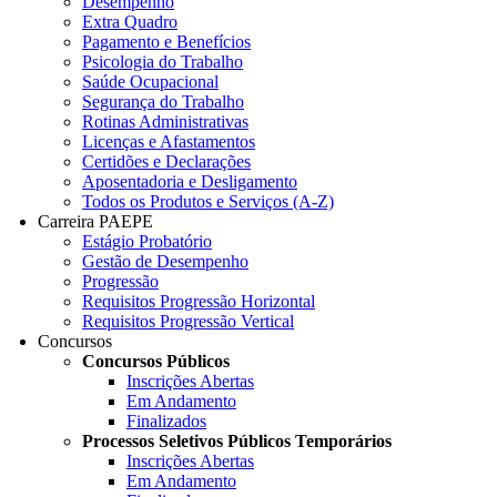
Desempenho
Extra Quadro
Pagamento e Benefícios
Psicologia do Trabalho
Saúde Ocupacional
Segurança do Trabalho
Rotinas Administrativas
Licenças e Afastamentos
Certidões e Declarações
Aposentadoria e Desligamento
Todos os Produtos e Serviços (A-Z)
Carreira PAEPE
Estágio Probatório
Gestão de Desempenho
Progressão
Requisitos Progressão Horizontal
Requisitos Progressão Vertical
Concursos
Concursos Públicos
Inscrições Abertas
Em Andamento
Finalizados
Processos Seletivos Públicos Temporários
Inscrições Abertas
Em Andamento