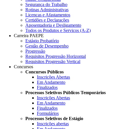
Segurança do Trabalho
Rotinas Administrativas
Licenças e Afastamentos
Certidões e Declarações
Aposentadoria e Desligamento
Todos os Produtos e Serviços (A-Z)
Carreira PAEPE
Estágio Probatório
Gestão de Desempenho
Progressão
Requisitos Progressão Horizontal
Requisitos Progressão Vertical
Concursos
Concursos Públicos
Inscrições Abertas
Em Andamento
Finalizados
Processos Seletivos Públicos Temporários
Inscrições Abertas
Em Andamento
Finalizados
Formulários
Processos Seletivos de Estágio
Inscrições abertas
Em Andamento