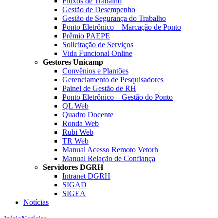
Fluxos de Trabalho
Gestão de Desempenho
Gestão de Segurança do Trabalho
Ponto Eletrônico – Marcação de Ponto
Prêmio PAEPE
Solicitação de Serviços
Vida Funcional Online
Gestores Unicamp
Convênios e Plantões
Gerenciamento de Pesquisadores
Painel de Gestão de RH
Ponto Eletrônico – Gestão do Ponto
QL Web
Quadro Docente
Ronda Web
Rubi Web
TR Web
Manual Acesso Remoto Vetorh
Manual Relação de Confiança
Servidores DGRH
Intranet DGRH
SIGAD
SIGEA
Notícias