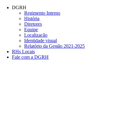
Conteúdo principal
Menu principal
Rodapé
DGRH
Regimento Interno
História
Diretores
Equipe
Localização
Identidade visual
Relatório da Gestão 2021-2025
RHs Locais
Fale com a DGRH
Link para o Facebook
Link para o Twitter