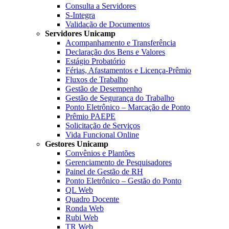
Consulta a Servidores
S-Integra
Validação de Documentos
Servidores Unicamp
Acompanhamento e Transferência
Declaração dos Bens e Valores
Estágio Probatório
Férias, Afastamentos e Licença-Prêmio
Fluxos de Trabalho
Gestão de Desempenho
Gestão de Segurança do Trabalho
Ponto Eletrônico – Marcação de Ponto
Prêmio PAEPE
Solicitação de Serviços
Vida Funcional Online
Gestores Unicamp
Convênios e Plantões
Gerenciamento de Pesquisadores
Painel de Gestão de RH
Ponto Eletrônico – Gestão do Ponto
QL Web
Quadro Docente
Ronda Web
Rubi Web
TR Web