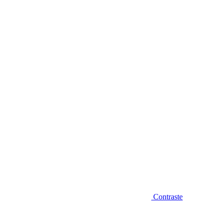
Diminuir fonte
Contraste