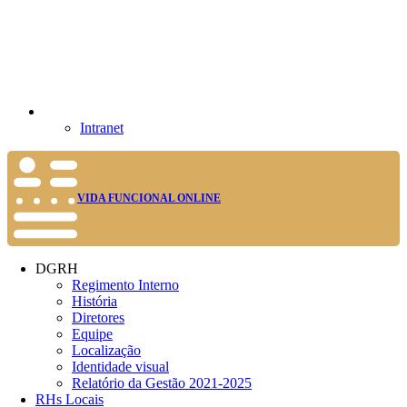
Intranet
VIDA FUNCIONAL ONLINE
DGRH
Regimento Interno
História
Diretores
Equipe
Localização
Identidade visual
Relatório da Gestão 2021-2025
RHs Locais