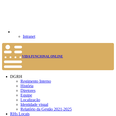
Intranet
VIDA FUNCIONAL ONLINE
DGRH
Regimento Interno
História
Diretores
Equipe
Localização
Identidade visual
Relatório da Gestão 2021-2025
RHs Locais