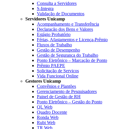
Consulta a Servidores
S-Integra
Validação de Documentos
Servidores Unicamp
Acompanhamento e Transferência
Declaração dos Bens e Valores
Estágio Probatório
Férias, Afastamentos e Licença-Prêmio
Fluxos de Trabalho
Gestão de Desempenho
Gestão de Segurança do Trabalho
Ponto Eletrônico – Marcação de Ponto
Prêmio PAEPE
Solicitação de Serviços
Vida Funcional Online
Gestores Unicamp
Convênios e Plantões
Gerenciamento de Pesquisadores
Painel de Gestão de RH
Ponto Eletrônico – Gestão do Ponto
QL Web
Quadro Docente
Ronda Web
Rubi Web
TR Web