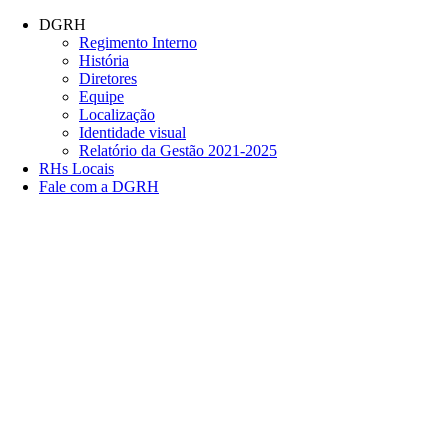
Conteúdo principal
Menu principal
Rodapé
DGRH
Regimento Interno
História
Diretores
Equipe
Localização
Identidade visual
Relatório da Gestão 2021-2025
RHs Locais
Fale com a DGRH
Link para o Facebook
Link para o Twitter