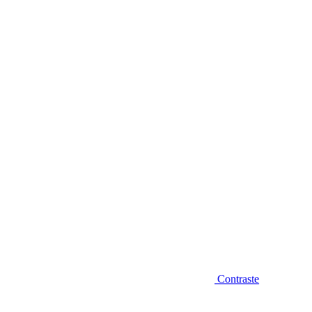
Diminuir fonte
Contraste