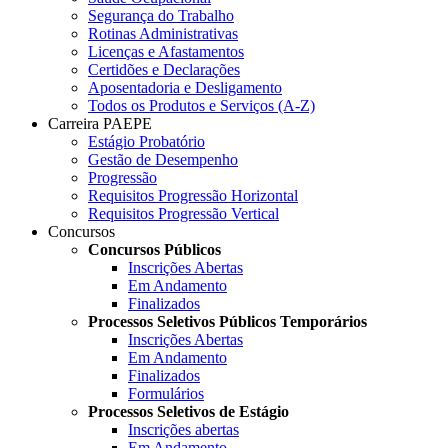
Segurança do Trabalho
Rotinas Administrativas
Licenças e Afastamentos
Certidões e Declarações
Aposentadoria e Desligamento
Todos os Produtos e Serviços (A-Z)
Carreira PAEPE
Estágio Probatório
Gestão de Desempenho
Progressão
Requisitos Progressão Horizontal
Requisitos Progressão Vertical
Concursos
Concursos Públicos
Inscrições Abertas
Em Andamento
Finalizados
Processos Seletivos Públicos Temporários
Inscrições Abertas
Em Andamento
Finalizados
Formulários
Processos Seletivos de Estágio
Inscrições abertas
Em Andamento