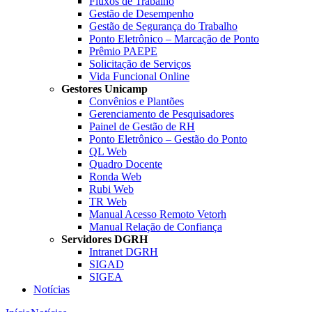
Fluxos de Trabalho
Gestão de Desempenho
Gestão de Segurança do Trabalho
Ponto Eletrônico – Marcação de Ponto
Prêmio PAEPE
Solicitação de Serviços
Vida Funcional Online
Gestores Unicamp
Convênios e Plantões
Gerenciamento de Pesquisadores
Painel de Gestão de RH
Ponto Eletrônico – Gestão do Ponto
QL Web
Quadro Docente
Ronda Web
Rubi Web
TR Web
Manual Acesso Remoto Vetorh
Manual Relação de Confiança
Servidores DGRH
Intranet DGRH
SIGAD
SIGEA
Notícias