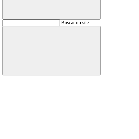
Buscar
Buscar no site
Buscar
Aumentar fonte
Diminuir fonte