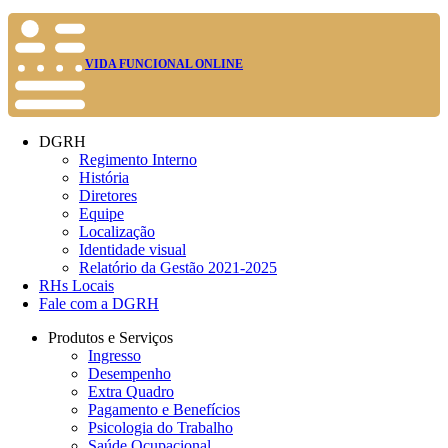
VIDA FUNCIONAL ONLINE
DGRH
Regimento Interno
História
Diretores
Equipe
Localização
Identidade visual
Relatório da Gestão 2021-2025
RHs Locais
Fale com a DGRH
Produtos e Serviços
Ingresso
Desempenho
Extra Quadro
Pagamento e Benefícios
Psicologia do Trabalho
Saúde Ocupacional