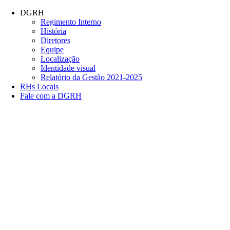
Conteúdo principal
Menu principal
Rodapé
DGRH
Regimento Interno
História
Diretores
Equipe
Localização
Identidade visual
Relatório da Gestão 2021-2025
RHs Locais
Fale com a DGRH
Link para o Facebook
Link para o Twitter