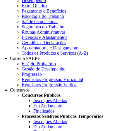
Desempenho
Extra Quadro
Pagamento e Benefícios
Psicologia do Trabalho
Saúde Ocupacional
Segurança do Trabalho
Rotinas Administrativas
Licenças e Afastamentos
Certidões e Declarações
Aposentadoria e Desligamento
Todos os Produtos e Serviços (A-Z)
Carreira PAEPE
Estágio Probatório
Gestão de Desempenho
Progressão
Requisitos Progressão Horizontal
Requisitos Progressão Vertical
Concursos
Concursos Públicos
Inscrições Abertas
Em Andamento
Finalizados
Processos Seletivos Públicos Temporários
Inscrições Abertas
Em Andamento