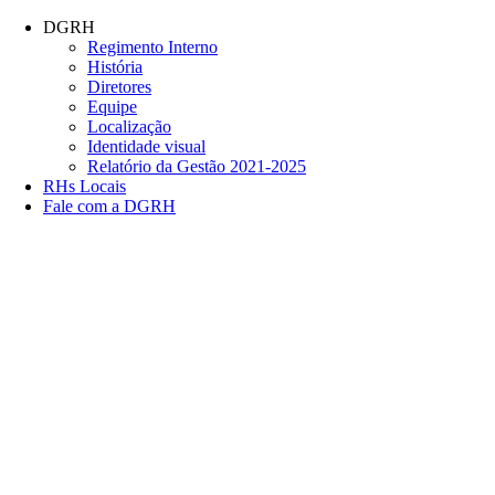
Conteúdo principal
Menu principal
Rodapé
DGRH
Regimento Interno
História
Diretores
Equipe
Localização
Identidade visual
Relatório da Gestão 2021-2025
RHs Locais
Fale com a DGRH
Link para o Facebook
Link para o Twitter