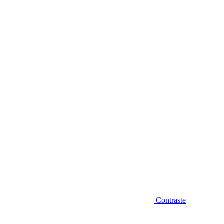
Diminuir fonte
Contraste