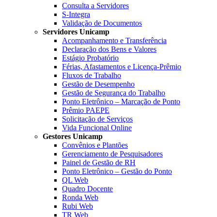
Consulta a Servidores
S-Integra
Validação de Documentos
Servidores Unicamp
Acompanhamento e Transferência
Declaração dos Bens e Valores
Estágio Probatório
Férias, Afastamentos e Licença-Prêmio
Fluxos de Trabalho
Gestão de Desempenho
Gestão de Segurança do Trabalho
Ponto Eletrônico – Marcação de Ponto
Prêmio PAEPE
Solicitação de Serviços
Vida Funcional Online
Gestores Unicamp
Convênios e Plantões
Gerenciamento de Pesquisadores
Painel de Gestão de RH
Ponto Eletrônico – Gestão do Ponto
QL Web
Quadro Docente
Ronda Web
Rubi Web
TR Web