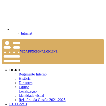
Intranet
VIDA FUNCIONAL ONLINE
DGRH
Regimento Interno
História
Diretores
Equipe
Localização
Identidade visual
Relatório da Gestão 2021-2025
RHs Locais