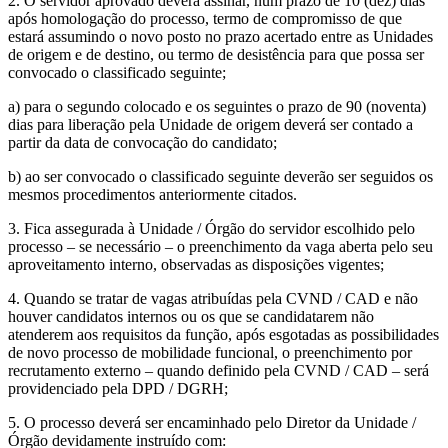
2. O servidor aprovado deverá assinar, num prazo de 10 (dez) dias
após homologação do processo, termo de compromisso de que
estará assumindo o novo posto no prazo acertado entre as Unidades
de origem e de destino, ou termo de desistência para que possa ser
convocado o classificado seguinte;
a) para o segundo colocado e os seguintes o prazo de 90 (noventa)
dias para liberação pela Unidade de origem deverá ser contado a
partir da data de convocação do candidato;
b) ao ser convocado o classificado seguinte deverão ser seguidos os
mesmos procedimentos anteriormente citados.
3. Fica assegurada à Unidade / Órgão do servidor escolhido pelo
processo – se necessário – o preenchimento da vaga aberta pelo seu
aproveitamento interno, observadas as disposições vigentes;
4. Quando se tratar de vagas atribuídas pela CVND / CAD e não
houver candidatos internos ou os que se candidatarem não
atenderem aos requisitos da função, após esgotadas as possibilidades
de novo processo de mobilidade funcional, o preenchimento por
recrutamento externo – quando definido pela CVND / CAD – será
providenciado pela DPD / DGRH;
5. O processo deverá ser encaminhado pelo Diretor da Unidade /
Órgão devidamente instruído com: