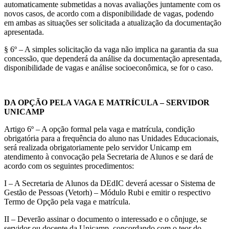
automaticamente submetidas a novas avaliações juntamente com os
novos casos, de acordo com a disponibilidade de vagas, podendo
em ambas as situações ser solicitada a atualização da documentação
apresentada.
§ 6º – A simples solicitação da vaga não implica na garantia da sua
concessão, que dependerá da análise da documentação apresentada,
disponibilidade de vagas e análise socioeconômica, se for o caso.
DA OPÇÃO PELA VAGA E MATRÍCULA – SERVIDOR
UNICAMP
Artigo 6º – A opção formal pela vaga e matrícula, condição
obrigatória para a frequência do aluno nas Unidades Educacionais,
será realizada obrigatoriamente pelo servidor Unicamp em
atendimento à convocação pela Secretaria de Alunos e se dará de
acordo com os seguintes procedimentos:
I – A Secretaria de Alunos da DEdIC deverá acessar o Sistema de
Gestão de Pessoas (Vetorh) – Módulo Rubi e emitir o respectivo
Termo de Opção pela vaga e matrícula.
II – Deverão assinar o documento o interessado e o cônjuge, se
servidor ou docente da Unicamp, concordando com o teor do