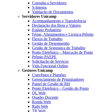
Consulta a Servidores
S-Integra
Validação de Documentos
Servidores Unicamp
Acompanhamento e Transferência
Declaração dos Bens e Valores
Estágio Probatório
Férias, Afastamentos e Licença-Prêmio
Fluxos de Trabalho
Gestão de Desempenho
Gestão de Segurança do Trabalho
Ponto Eletrônico – Marcação de Ponto
Prêmio PAEPE
Solicitação de Serviços
Vida Funcional Online
Gestores Unicamp
Convênios e Plantões
Gerenciamento de Pesquisadores
Painel de Gestão de RH
Ponto Eletrônico – Gestão do Ponto
QL Web
Quadro Docente
Ronda Web
Rubi Web
TR Web