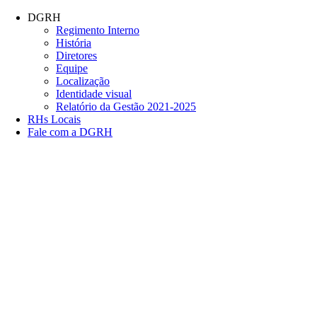
Conteúdo principal
Menu principal
Rodapé
DGRH
Regimento Interno
História
Diretores
Equipe
Localização
Identidade visual
Relatório da Gestão 2021-2025
RHs Locais
Fale com a DGRH
Link para o Facebook
Link para o Twitter