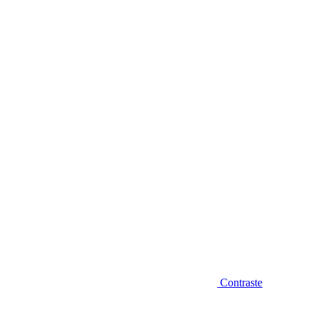
Diminuir fonte
Contraste