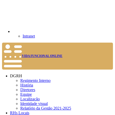
Intranet
VIDA FUNCIONAL ONLINE
DGRH
Regimento Interno
História
Diretores
Equipe
Localização
Identidade visual
Relatório da Gestão 2021-2025
RHs Locais