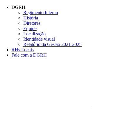
Conteúdo principal
Menu principal
Rodapé
DGRH
Regimento Interno
História
Diretores
Equipe
Localização
Identidade visual
Relatório da Gestão 2021-2025
RHs Locais
Fale com a DGRH
Link para o Faceboo
Aumentar fonte