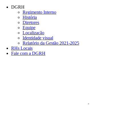
Conteúdo principal
Menu principal
Rodapé
DGRH
Regimento Interno
História
Diretores
Equipe
Localização
Identidade visual
Relatório da Gestão 2021-2025
RHs Locais
Fale com a DGRH
Link para o Faceboo
Aumentar fonte