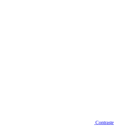
Diminuir fonte
Contraste