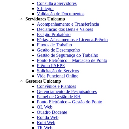
Consulta a Servidores
S-Integra
Validação de Documentos
Servidores Unicamp
Acompanhamento e Transferência
Declaração dos Bens e Valores
Estágio Probatório
Férias, Afastamentos e Licença-Prêmio
Fluxos de Trabalho
Gestão de Desempenho
Gestão de Segurança do Trabalho
Ponto Eletrônico – Marcação de Ponto
Prêmio PAEPE
Solicitação de Serviços
Vida Funcional Online
Gestores Unicamp
Convênios e Plantões
Gerenciamento de Pesquisadores
Painel de Gestão de RH
Ponto Eletrônico – Gestão do Ponto
QL Web
Quadro Docente
Ronda Web
Rubi Web
TR Web