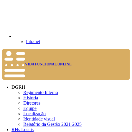
Intranet
VIDA FUNCIONAL ONLINE
DGRH
Regimento Interno
História
Diretores
Equipe
Localização
Identidade visual
Relatório da Gestão 2021-2025
RHs Locais