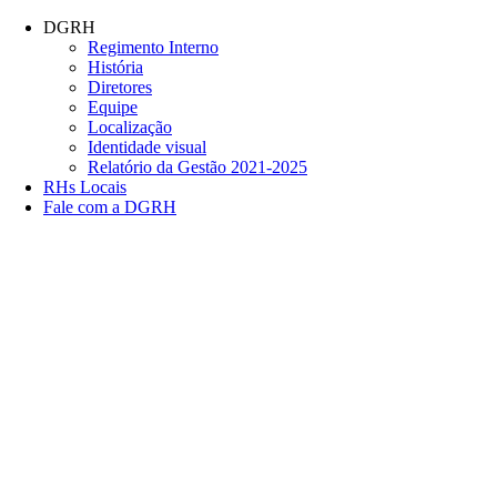
Conteúdo principal
Menu principal
Rodapé
DGRH
Regimento Interno
História
Diretores
Equipe
Localização
Identidade visual
Relatório da Gestão 2021-2025
RHs Locais
Fale com a DGRH
Link para o Facebook
Link para o Twitter