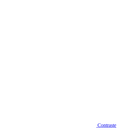
Diminuir fonte
Contraste