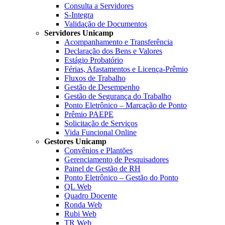
Consulta a Servidores
S-Integra
Validação de Documentos
Servidores Unicamp
Acompanhamento e Transferência
Declaração dos Bens e Valores
Estágio Probatório
Férias, Afastamentos e Licença-Prêmio
Fluxos de Trabalho
Gestão de Desempenho
Gestão de Segurança do Trabalho
Ponto Eletrônico – Marcação de Ponto
Prêmio PAEPE
Solicitação de Serviços
Vida Funcional Online
Gestores Unicamp
Convênios e Plantões
Gerenciamento de Pesquisadores
Painel de Gestão de RH
Ponto Eletrônico – Gestão do Ponto
QL Web
Quadro Docente
Ronda Web
Rubi Web
TR Web