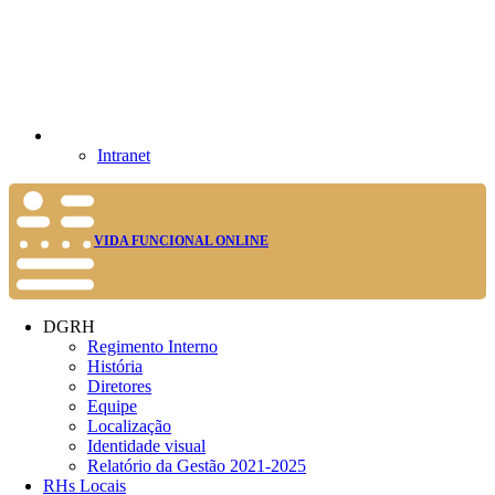
Intranet
VIDA FUNCIONAL ONLINE
DGRH
Regimento Interno
História
Diretores
Equipe
Localização
Identidade visual
Relatório da Gestão 2021-2025
RHs Locais