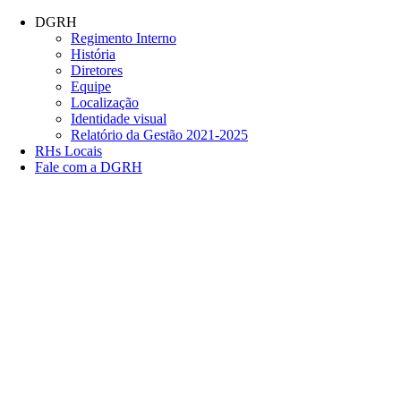
Conteúdo principal
Menu principal
Rodapé
DGRH
Regimento Interno
História
Diretores
Equipe
Localização
Identidade visual
Relatório da Gestão 2021-2025
RHs Locais
Fale com a DGRH
Link para o Facebook
Link para o Twitter