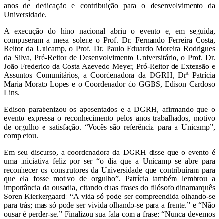
anos de dedicação e contribuição para o desenvolvimento da
Universidade.
A execução do hino nacional abriu o evento e, em seguida,
compuseram a mesa solene o Prof. Dr. Fernando Ferreira Costa,
Reitor da Unicamp, o Prof. Dr. Paulo Eduardo Moreira Rodrigues
da Silva, Pró-Reitor de Desenvolvimento Universitário, o Prof. Dr.
João Frederico da Costa Azevedo Meyer, Pró-Reitor de Extensão e
Assuntos Comunitários, a Coordenadora da DGRH, Drª Patrícia
Maria Morato Lopes e o Coordenador do GGBS, Edison Cardoso
Lins.
Edison parabenizou os aposentados e a DGRH, afirmando que o
evento expressa o reconhecimento pelos anos trabalhados, motivo
de orgulho e satisfação. “Vocês são referência para a Unicamp”,
completou.
Em seu discurso, a coordenadora da DGRH disse que o evento é
uma iniciativa feliz por ser “o dia que a Unicamp se abre para
reconhecer os construtores da Universidade que contribuíram para
que ela fosse motivo de orgulho”. Patrícia também lembrou a
importância da ousadia, citando duas frases do filósofo dinamarquês
Soren Kierkergaard: “A vida só pode ser compreendida olhando-se
para trás; mas só pode ser vivida olhando-se para a frente.” e “Não
ousar é perder-se.” Finalizou sua fala com a frase: “Nunca devemos