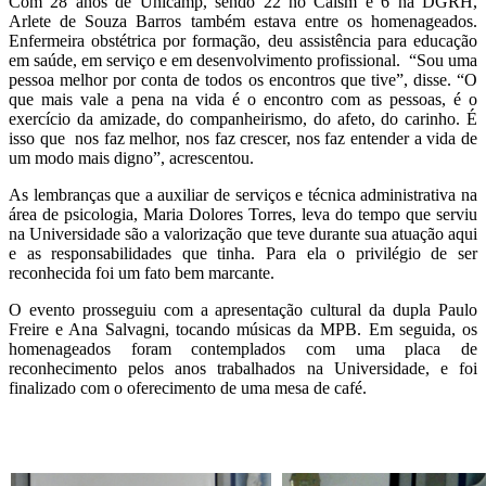
Com 28 anos de Unicamp, sendo 22 no Caism e 6 na DGRH,
Arlete de Souza Barros também estava entre os homenageados.
Enfermeira obstétrica por formação, deu assistência para educação
em saúde, em serviço e em desenvolvimento profissional. “Sou uma
pessoa melhor por conta de todos os encontros que tive”, disse. “O
que mais vale a pena na vida é o encontro com as pessoas, é o
exercício da amizade, do companheirismo, do afeto, do carinho. É
isso que nos faz melhor, nos faz crescer, nos faz entender a vida de
um modo mais digno”, acrescentou.
As lembranças que a auxiliar de serviços e técnica administrativa na
área de psicologia, Maria Dolores Torres, leva do tempo que serviu
na Universidade são a valorização que teve durante sua atuação aqui
e as responsabilidades que tinha. Para ela o privilégio de ser
reconhecida foi um fato bem marcante.
O evento prosseguiu com a apresentação cultural da dupla Paulo
Freire e Ana Salvagni, tocando músicas da MPB. Em seguida, os
homenageados foram contemplados com uma placa de
reconhecimento pelos anos trabalhados na Universidade, e foi
finalizado com o oferecimento de uma mesa de café.