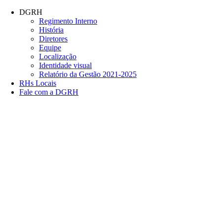
Conteúdo principal
Menu principal
Rodapé
DGRH
Regimento Interno
História
Diretores
Equipe
Localização
Identidade visual
Relatório da Gestão 2021-2025
RHs Locais
Fale com a DGRH
Link para o Facebook
Link para o Twitter