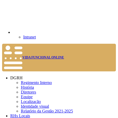
Intranet
VIDA FUNCIONAL ONLINE
DGRH
Regimento Interno
História
Diretores
Equipe
Localização
Identidade visual
Relatório da Gestão 2021-2025
RHs Locais