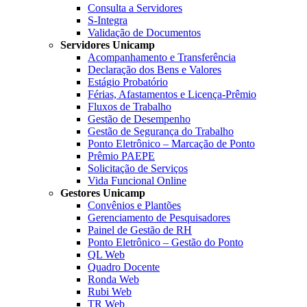
Consulta a Servidores
S-Integra
Validação de Documentos
Servidores Unicamp
Acompanhamento e Transferência
Declaração dos Bens e Valores
Estágio Probatório
Férias, Afastamentos e Licença-Prêmio
Fluxos de Trabalho
Gestão de Desempenho
Gestão de Segurança do Trabalho
Ponto Eletrônico – Marcação de Ponto
Prêmio PAEPE
Solicitação de Serviços
Vida Funcional Online
Gestores Unicamp
Convênios e Plantões
Gerenciamento de Pesquisadores
Painel de Gestão de RH
Ponto Eletrônico – Gestão do Ponto
QL Web
Quadro Docente
Ronda Web
Rubi Web
TR Web