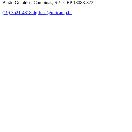
Barão Geraldo - Campinas, SP - CEP 13083-872
(19) 3521-4818
dgrh.ca@unicamp.br
Link para o Facebook
Link para o Twitter
Link para o Instagram