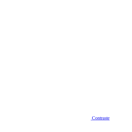
Diminuir fonte
Contraste