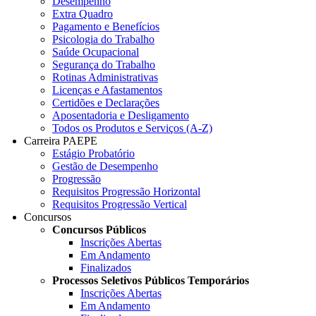
Desempenho
Extra Quadro
Pagamento e Benefícios
Psicologia do Trabalho
Saúde Ocupacional
Segurança do Trabalho
Rotinas Administrativas
Licenças e Afastamentos
Certidões e Declarações
Aposentadoria e Desligamento
Todos os Produtos e Serviços (A-Z)
Carreira PAEPE
Estágio Probatório
Gestão de Desempenho
Progressão
Requisitos Progressão Horizontal
Requisitos Progressão Vertical
Concursos
Concursos Públicos
Inscrições Abertas
Em Andamento
Finalizados
Processos Seletivos Públicos Temporários
Inscrições Abertas
Em Andamento