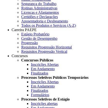
Segurança do Trabalho
Rotinas Administrativas
Licenças e Afastamentos
Certidões e Declarações
Aposentadoria e Desligamento
Todos os Produtos e Serviços (A-Z)
Carreira PAEPE
Estágio Probatório
Gestão de Desempenho
Progressão
Requisitos Progressão Horizontal
Requisitos Progressão Vertical
Concursos
Concursos Públicos
Inscrições Abertas
Em Andamento
Finalizados
Processos Seletivos Públicos Temporários
Inscrições Abertas
Em Andamento
Finalizados
Formulários
Processos Seletivos de Estágio
Inscrições abertas
Em Andamento