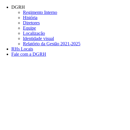
Conteúdo principal
Menu principal
Rodapé
DGRH
Regimento Interno
História
Diretores
Equipe
Localização
Identidade visual
Relatório da Gestão 2021-2025
RHs Locais
Fale com a DGRH
Link para o Facebook
Link para o Twitter