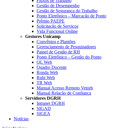
Fluxos de Trabalho
Gestão de Desempenho
Gestão de Segurança do Trabalho
Ponto Eletrônico – Marcação de Ponto
Prêmio PAEPE
Solicitação de Serviços
Vida Funcional Online
Gestores Unicamp
Convênios e Plantões
Gerenciamento de Pesquisadores
Painel de Gestão de RH
Ponto Eletrônico – Gestão do Ponto
QL Web
Quadro Docente
Ronda Web
Rubi Web
TR Web
Manual Acesso Remoto Vetorh
Manual Relação de Confiança
Servidores DGRH
Intranet DGRH
SIGAD
SIGEA
Notícias