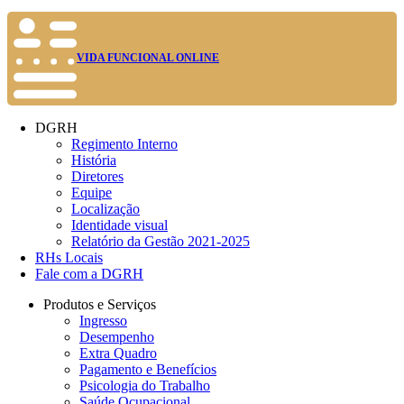
VIDA FUNCIONAL ONLINE
DGRH
Regimento Interno
História
Diretores
Equipe
Localização
Identidade visual
Relatório da Gestão 2021-2025
RHs Locais
Fale com a DGRH
Produtos e Serviços
Ingresso
Desempenho
Extra Quadro
Pagamento e Benefícios
Psicologia do Trabalho
Saúde Ocupacional