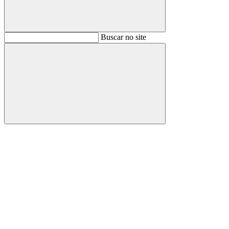
Buscar
Buscar no site
Buscar
Aumentar fonte
Diminuir fonte