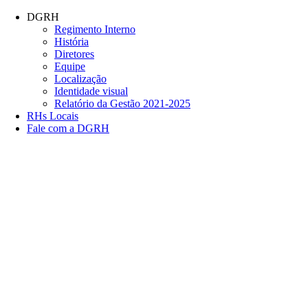
Conteúdo principal
Menu principal
Rodapé
DGRH
Regimento Interno
História
Diretores
Equipe
Localização
Identidade visual
Relatório da Gestão 2021-2025
RHs Locais
Fale com a DGRH
Link para o Facebook
Link para o Twitter