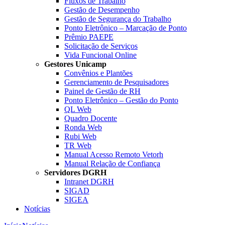
Fluxos de Trabalho
Gestão de Desempenho
Gestão de Segurança do Trabalho
Ponto Eletrônico – Marcação de Ponto
Prêmio PAEPE
Solicitação de Serviços
Vida Funcional Online
Gestores Unicamp
Convênios e Plantões
Gerenciamento de Pesquisadores
Painel de Gestão de RH
Ponto Eletrônico – Gestão do Ponto
QL Web
Quadro Docente
Ronda Web
Rubi Web
TR Web
Manual Acesso Remoto Vetorh
Manual Relação de Confiança
Servidores DGRH
Intranet DGRH
SIGAD
SIGEA
Notícias