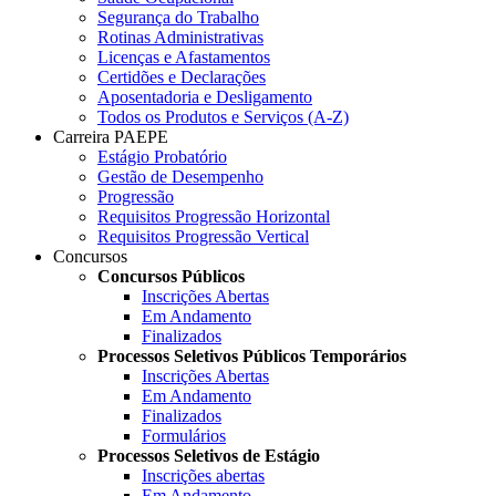
Segurança do Trabalho
Rotinas Administrativas
Licenças e Afastamentos
Certidões e Declarações
Aposentadoria e Desligamento
Todos os Produtos e Serviços (A-Z)
Carreira PAEPE
Estágio Probatório
Gestão de Desempenho
Progressão
Requisitos Progressão Horizontal
Requisitos Progressão Vertical
Concursos
Concursos Públicos
Inscrições Abertas
Em Andamento
Finalizados
Processos Seletivos Públicos Temporários
Inscrições Abertas
Em Andamento
Finalizados
Formulários
Processos Seletivos de Estágio
Inscrições abertas
Em Andamento