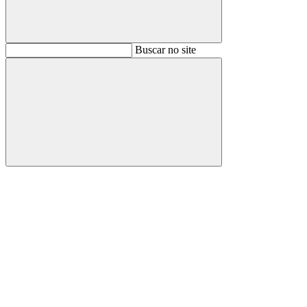
Buscar
Buscar no site
Buscar
Aumentar fonte
Diminuir fonte