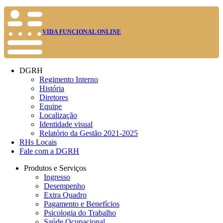
VIDA FUNCIONAL ONLINE
DGRH
Regimento Interno
História
Diretores
Equipe
Localização
Identidade visual
Relatório da Gestão 2021-2025
RHs Locais
Fale com a DGRH
Produtos e Serviços
Ingresso
Desempenho
Extra Quadro
Pagamento e Benefícios
Psicologia do Trabalho
Saúde Ocupacional