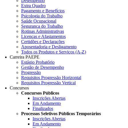
Desempenho
Extra Quadro
Pagamento e Benefícios
Psicologia do Trabalho
Saúde Ocupacional
Segurança do Trabalho
Rotinas Administrativas
Licenças e Afastamentos
Certidões e Declarações
Aposentadoria e Desligamento
Todos os Produtos e Serviços (A-Z)
Carreira PAEPE
Estágio Probatório
Gestão de Desempenho
Progressão
Requisitos Progressão Horizontal
Requisitos Progressão Vertical
Concursos
Concursos Públicos
Inscrições Abertas
Em Andamento
Finalizados
Processos Seletivos Públicos Temporários
Inscrições Abertas
Em Andamento