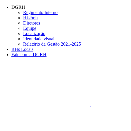
Conteúdo principal
Menu principal
Rodapé
DGRH
Regimento Interno
História
Diretores
Equipe
Localização
Identidade visual
Relatório da Gestão 2021-2025
RHs Locais
Fale com a DGRH
Link para o Faceboo
Aumentar fonte