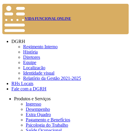
VIDA FUNCIONAL ONLINE
DGRH
Regimento Interno
História
Diretores
Equipe
Localização
Identidade visual
Relatório da Gestão 2021-2025
RHs Locais
Fale com a DGRH
Produtos e Serviços
Ingresso
Desempenho
Extra Quadro
Pagamento e Benefícios
Psicologia do Trabalho
Saúde Ocupacional