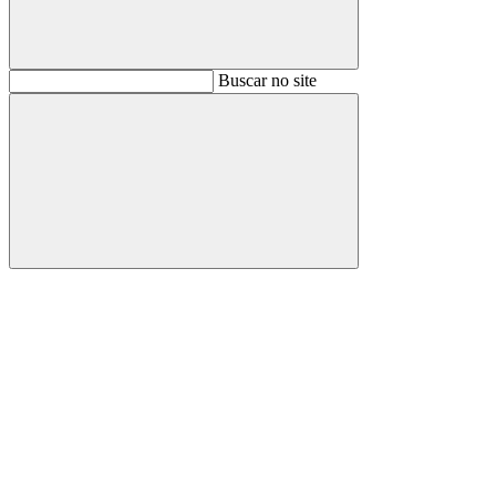
Buscar
Buscar no site
Buscar
Aumentar fonte
Diminuir fonte