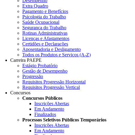
Desempenho
Extra Quadro
Pagamento e Benefícios
Psicologia do Trabalho
Saúde Ocupacional
Segurança do Trabalho
Rotinas Administrativas
Licenças e Afastamentos
Certidões e Declarações
Aposentadoria e Desligamento
Todos os Produtos e Serviços (A-Z)
Carreira PAEPE
Estágio Probatório
Gestão de Desempenho
Progressão
Requisitos Progressão Horizontal
Requisitos Progressão Vertical
Concursos
Concursos Públicos
Inscrições Abertas
Em Andamento
Finalizados
Processos Seletivos Públicos Temporários
Inscrições Abertas
Em Andamento