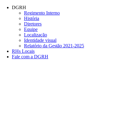
Conteúdo principal
Menu principal
Rodapé
DGRH
Regimento Interno
História
Diretores
Equipe
Localização
Identidade visual
Relatório da Gestão 2021-2025
RHs Locais
Fale com a DGRH
Link para o Facebook
Link para o Twitter