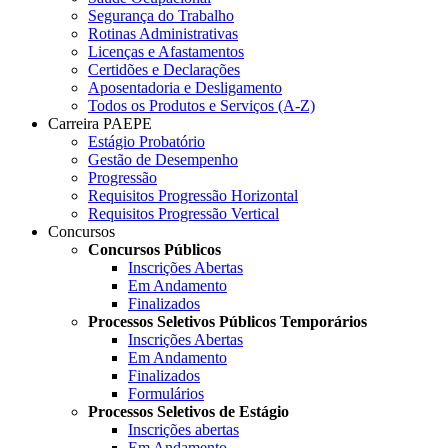
Segurança do Trabalho
Rotinas Administrativas
Licenças e Afastamentos
Certidões e Declarações
Aposentadoria e Desligamento
Todos os Produtos e Serviços (A-Z)
Carreira PAEPE
Estágio Probatório
Gestão de Desempenho
Progressão
Requisitos Progressão Horizontal
Requisitos Progressão Vertical
Concursos
Concursos Públicos
Inscrições Abertas
Em Andamento
Finalizados
Processos Seletivos Públicos Temporários
Inscrições Abertas
Em Andamento
Finalizados
Formulários
Processos Seletivos de Estágio
Inscrições abertas
Em Andamento