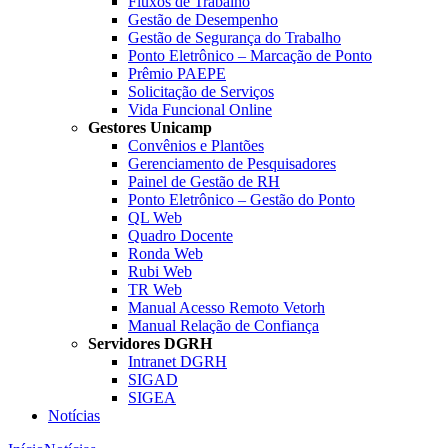
Fluxos de Trabalho
Gestão de Desempenho
Gestão de Segurança do Trabalho
Ponto Eletrônico – Marcação de Ponto
Prêmio PAEPE
Solicitação de Serviços
Vida Funcional Online
Gestores Unicamp
Convênios e Plantões
Gerenciamento de Pesquisadores
Painel de Gestão de RH
Ponto Eletrônico – Gestão do Ponto
QL Web
Quadro Docente
Ronda Web
Rubi Web
TR Web
Manual Acesso Remoto Vetorh
Manual Relação de Confiança
Servidores DGRH
Intranet DGRH
SIGAD
SIGEA
Notícias