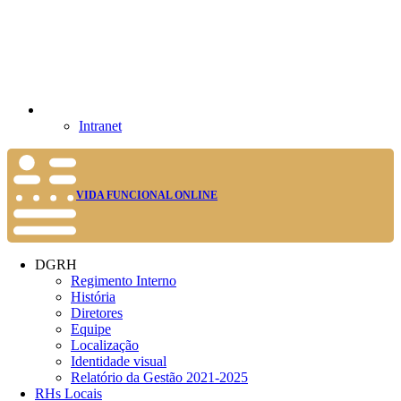
Intranet
VIDA FUNCIONAL ONLINE
DGRH
Regimento Interno
História
Diretores
Equipe
Localização
Identidade visual
Relatório da Gestão 2021-2025
RHs Locais