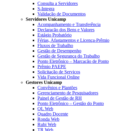
Consulta a Servidores
S-Integra
Validação de Documentos
Servidores Unicamp
Acompanhamento e Transferência
Declaração dos Bens e Valores
Estágio Probatório
Férias, Afastamentos e Licença-Prêmio
Fluxos de Trabalho
Gestão de Desempenho
Gestão de Segurança do Trabalho
Ponto Eletrônico – Marcação de Ponto
Prêmio PAEPE
Solicitação de Serviços
Vida Funcional Online
Gestores Unicamp
Convênios e Plantões
Gerenciamento de Pesquisadores
Painel de Gestão de RH
Ponto Eletrônico – Gestão do Ponto
QL Web
Quadro Docente
Ronda Web
Rubi Web
TR Web