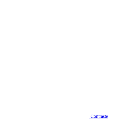
Diminuir fonte
Contraste