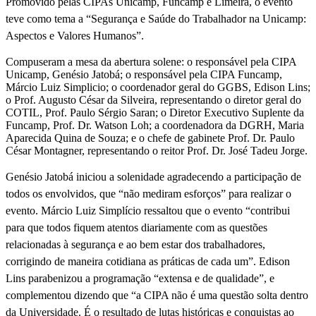
Promovido
pelas CIPAs Unicamp, Funcamp e Limeira, o evento
teve como tema a “Segurança e Saúde do Trabalhador na Unicamp:
Aspectos e Valores Humanos”.
Compuseram a mesa da abertura solene: o responsável pela CIPA
Unicamp, Genésio Jatobá; o responsável pela CIPA Funcamp,
Márcio Luiz Simplicio; o coordenador geral do GGBS, Edison Lins;
o Prof. Augusto César da Silveira, representando o diretor geral do
COTIL, Prof. Paulo Sérgio Saran; o Diretor Executivo Suplente da
Funcamp, Prof. Dr. Watson Loh; a coordenadora da DGRH, Maria
Aparecida Quina de Souza; e o chefe de gabinete Prof. Dr. Paulo
César Montagner, representando o reitor Prof. Dr. José Tadeu Jorge.
Genésio Jatobá iniciou a solenidade agradecendo a participação de
todos os envolvidos, que “não mediram esforços” para realizar o
evento. Márcio Luiz Simplício ressaltou que o evento “contribui
para que todos fiquem atentos diariamente com as questões
relacionadas à segurança e ao bem estar dos trabalhadores,
corrigindo de maneira cotidiana as práticas de cada um”. Edison
Lins parabenizou a programação “extensa e de qualidade”, e
complementou dizendo que “a CIPA não é uma questão solta dentro
da Universidade. É o resultado de lutas históricas e conquistas ao