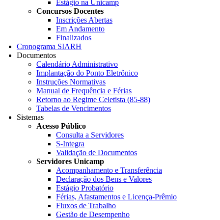
Estágio na Unicamp
Concursos Docentes
Inscrições Abertas
Em Andamento
Finalizados
Cronograma SIARH
Documentos
Calendário Administrativo
Implantação do Ponto Eletrônico
Instruções Normativas
Manual de Frequência e Férias
Retorno ao Regime Celetista (85-88)
Tabelas de Vencimentos
Sistemas
Acesso Público
Consulta a Servidores
S-Integra
Validação de Documentos
Servidores Unicamp
Acompanhamento e Transferência
Declaração dos Bens e Valores
Estágio Probatório
Férias, Afastamentos e Licença-Prêmio
Fluxos de Trabalho
Gestão de Desempenho