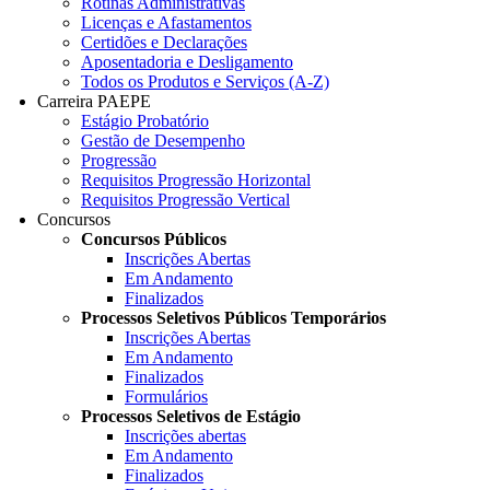
Rotinas Administrativas
Licenças e Afastamentos
Certidões e Declarações
Aposentadoria e Desligamento
Todos os Produtos e Serviços (A-Z)
Carreira PAEPE
Estágio Probatório
Gestão de Desempenho
Progressão
Requisitos Progressão Horizontal
Requisitos Progressão Vertical
Concursos
Concursos Públicos
Inscrições Abertas
Em Andamento
Finalizados
Processos Seletivos Públicos Temporários
Inscrições Abertas
Em Andamento
Finalizados
Formulários
Processos Seletivos de Estágio
Inscrições abertas
Em Andamento
Finalizados