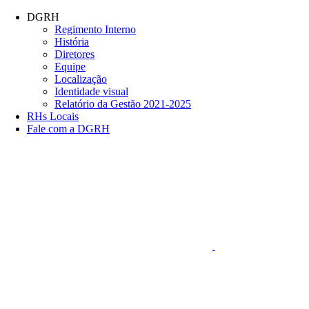
Conteúdo principal
Menu principal
Rodapé
DGRH
Regimento Interno
História
Diretores
Equipe
Localização
Identidade visual
Relatório da Gestão 2021-2025
RHs Locais
Fale com a DGRH
Link para o Faceboo
Aumentar fonte