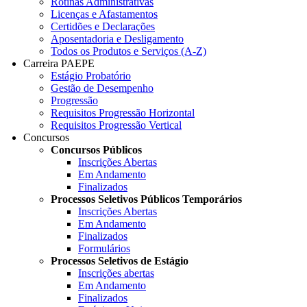
Rotinas Administrativas
Licenças e Afastamentos
Certidões e Declarações
Aposentadoria e Desligamento
Todos os Produtos e Serviços (A-Z)
Carreira PAEPE
Estágio Probatório
Gestão de Desempenho
Progressão
Requisitos Progressão Horizontal
Requisitos Progressão Vertical
Concursos
Concursos Públicos
Inscrições Abertas
Em Andamento
Finalizados
Processos Seletivos Públicos Temporários
Inscrições Abertas
Em Andamento
Finalizados
Formulários
Processos Seletivos de Estágio
Inscrições abertas
Em Andamento
Finalizados