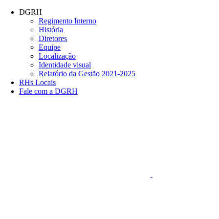
Conteúdo principal
Menu principal
Rodapé
DGRH
Regimento Interno
História
Diretores
Equipe
Localização
Identidade visual
Relatório da Gestão 2021-2025
RHs Locais
Fale com a DGRH
Link para o Faceboo
Aumentar fonte