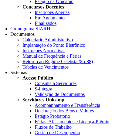
Estágio na Unicamp
Concursos Docentes
Inscrições Abertas
Em Andamento
Finalizados
Cronograma SIARH
Documentos
Calendário Administrativo
Implantação do Ponto Eletrônico
Instruções Normativas
Manual de Frequência e Férias
Retorno ao Regime Celetista (85-88)
Tabelas de Vencimentos
Sistemas
Acesso Público
Consulta a Servidores
S-Integra
Validação de Documentos
Servidores Unicamp
Acompanhamento e Transferência
Declaração dos Bens e Valores
Estágio Probatório
Férias, Afastamentos e Licença-Prêmio
Fluxos de Trabalho
Gestão de Desempenho