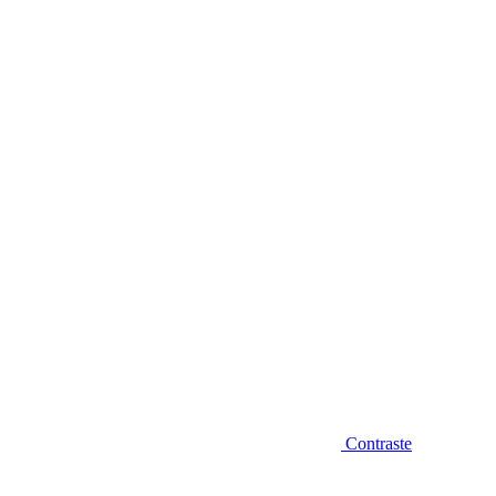
Diminuir fonte
Contraste