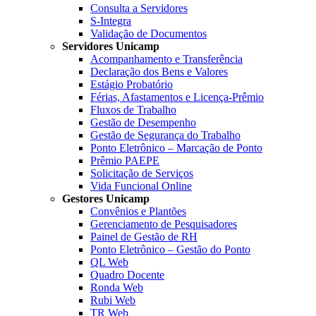
Consulta a Servidores
S-Integra
Validação de Documentos
Servidores Unicamp
Acompanhamento e Transferência
Declaração dos Bens e Valores
Estágio Probatório
Férias, Afastamentos e Licença-Prêmio
Fluxos de Trabalho
Gestão de Desempenho
Gestão de Segurança do Trabalho
Ponto Eletrônico – Marcação de Ponto
Prêmio PAEPE
Solicitação de Serviços
Vida Funcional Online
Gestores Unicamp
Convênios e Plantões
Gerenciamento de Pesquisadores
Painel de Gestão de RH
Ponto Eletrônico – Gestão do Ponto
QL Web
Quadro Docente
Ronda Web
Rubi Web
TR Web