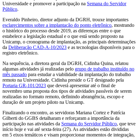
Universidade e promover a participação na
Semana do Servidor
Público
.
Everaldo Pinheiro, diretor adjunto da DGRH, trouxe importantes
esclarecimentos sobre a implantação do ponto eletrônico
, mostrando
o histórico do processo desde 2019, as diferenças entre o que
estabelece a legislação estadual e o que está sendo proposto na
Unicamp, o cronograma de implantação, as principais determinações
da
Deliberação CAD-A-10/2023
e as tecnologias disponíveis para o
registro eletrônico.
Na sequência, a diretora geral da DGRH, Cidinha Quina, relatou
algumas atividades já realizadas pelo
grupo de trabalho instituído no
mês passado
para estudar a viabilidade da implantação do trabalho
remoto na Universidade. Cidinha preside o GT designado pela
Portaria GR-101/2023
que deverá apresentar até o final de
novembro uma proposta dos tipos de atividades passíveis de serem
realizadas no formato remoto, definindo abrangência, escopo e
duração de um projeto piloto na Unicamp.
Finalizando o encontro, as servidoras Mariana Cortez e Patrícia
Gilberti do GGBS detalharam e reforçaram a importância da
participação nas atividades da
Semana do Servidor Público
, que teve
início hoje e vai até sexta-feira (27). As atividades estão divididas
em 5 eixos temáticos e visam proporcionar momentos de integração,