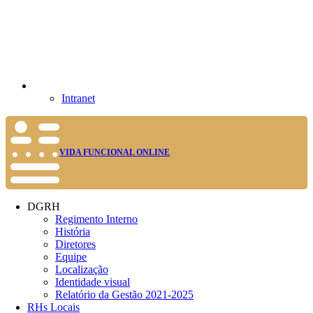
Intranet
VIDA FUNCIONAL ONLINE
DGRH
Regimento Interno
História
Diretores
Equipe
Localização
Identidade visual
Relatório da Gestão 2021-2025
RHs Locais