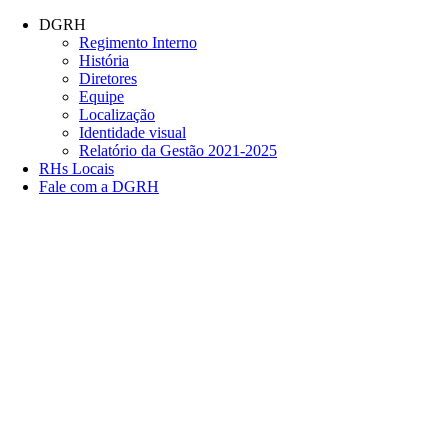
Conteúdo principal
Menu principal
Rodapé
DGRH
Regimento Interno
História
Diretores
Equipe
Localização
Identidade visual
Relatório da Gestão 2021-2025
RHs Locais
Fale com a DGRH
Link para o Facebook
Link para o Twitter