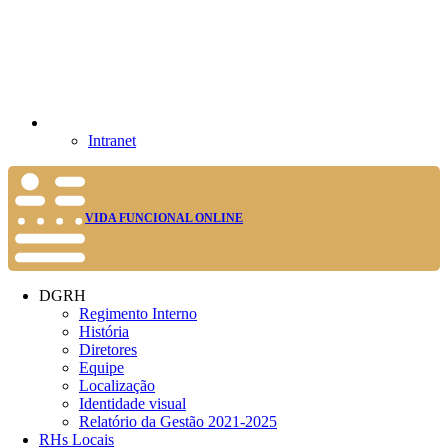
Intranet
VIDA FUNCIONAL ONLINE
DGRH
Regimento Interno
História
Diretores
Equipe
Localização
Identidade visual
Relatório da Gestão 2021-2025
RHs Locais