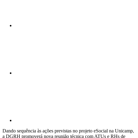
Compartilhar n
Compartilhar p
Dando sequência às ações previstas no projeto eSocial na Unicamp,
a DGRH promoverá nova reunião técnica com ATUs e RHs de