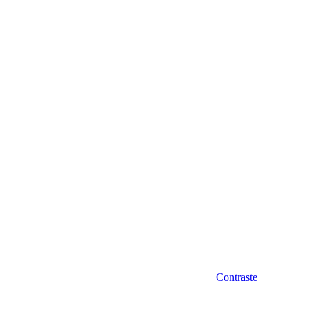
Diminuir fonte
Contraste