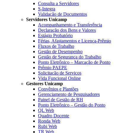
Consulta a Servidores
S-Integra
Validação de Documentos
Servidores Unicamp
Acompanhamento e Transferência
Declaração dos Bens e Valores
Estágio Probatório
Férias, Afastamentos e Licença-Prêmio
Fluxos de Trabalho
Gestão de Desempenho
Gestão de Segurança do Trabalho
Ponto Eletrônico – Marcação de Ponto
Prêmio PAEPE
Solicitação de Serviços
Vida Funcional Online
Gestores Unicamp
Convênios e Plantões
Gerenciamento de Pesquisadores
Painel de Gestão de RH
Ponto Eletrônico – Gestão do Ponto
QL Web
Quadro Docente
Ronda Web
Rubi Web
TR Web