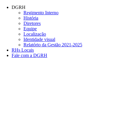
Conteúdo principal
Menu principal
Rodapé
DGRH
Regimento Interno
História
Diretores
Equipe
Localização
Identidade visual
Relatório da Gestão 2021-2025
RHs Locais
Fale com a DGRH
Link para o Facebook
Link para o Twitter