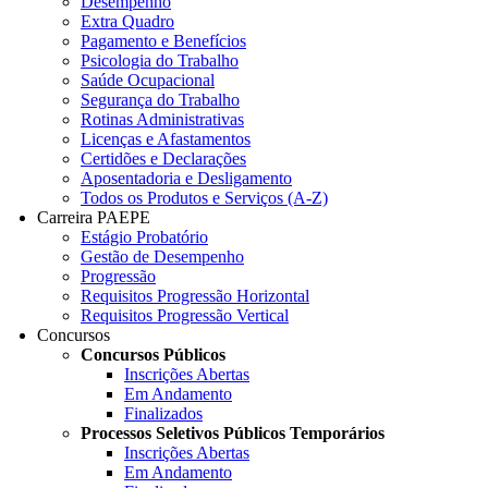
Desempenho
Extra Quadro
Pagamento e Benefícios
Psicologia do Trabalho
Saúde Ocupacional
Segurança do Trabalho
Rotinas Administrativas
Licenças e Afastamentos
Certidões e Declarações
Aposentadoria e Desligamento
Todos os Produtos e Serviços (A-Z)
Carreira PAEPE
Estágio Probatório
Gestão de Desempenho
Progressão
Requisitos Progressão Horizontal
Requisitos Progressão Vertical
Concursos
Concursos Públicos
Inscrições Abertas
Em Andamento
Finalizados
Processos Seletivos Públicos Temporários
Inscrições Abertas
Em Andamento