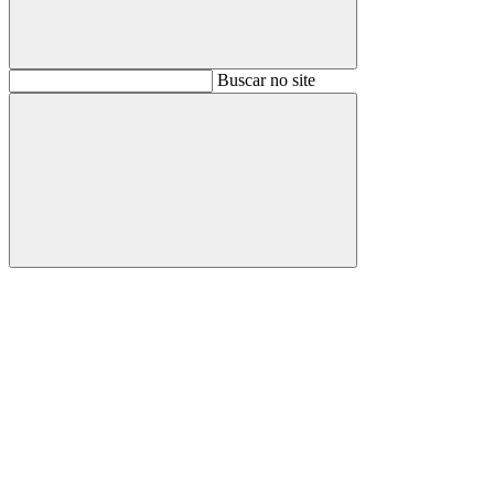
Buscar
Buscar no site
Buscar
Aumentar fonte
Diminuir fonte