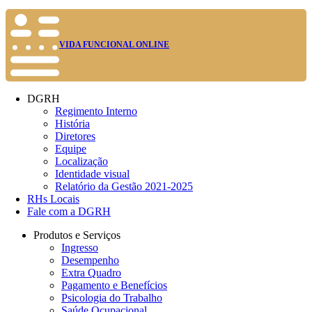
VIDA FUNCIONAL ONLINE
DGRH
Regimento Interno
História
Diretores
Equipe
Localização
Identidade visual
Relatório da Gestão 2021-2025
RHs Locais
Fale com a DGRH
Produtos e Serviços
Ingresso
Desempenho
Extra Quadro
Pagamento e Benefícios
Psicologia do Trabalho
Saúde Ocupacional