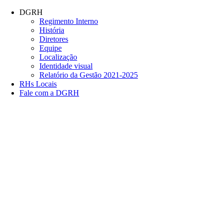
Conteúdo principal
Menu principal
Rodapé
DGRH
Regimento Interno
História
Diretores
Equipe
Localização
Identidade visual
Relatório da Gestão 2021-2025
RHs Locais
Fale com a DGRH
Link para o Facebook
Link para o Twitter