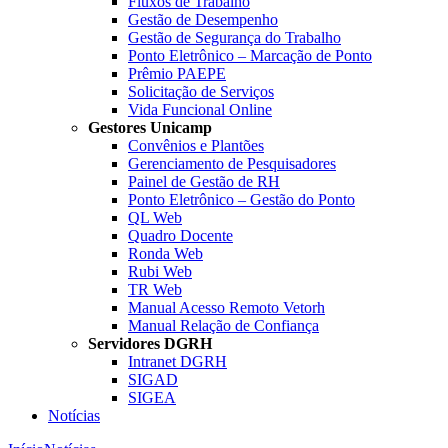
Fluxos de Trabalho
Gestão de Desempenho
Gestão de Segurança do Trabalho
Ponto Eletrônico – Marcação de Ponto
Prêmio PAEPE
Solicitação de Serviços
Vida Funcional Online
Gestores Unicamp
Convênios e Plantões
Gerenciamento de Pesquisadores
Painel de Gestão de RH
Ponto Eletrônico – Gestão do Ponto
QL Web
Quadro Docente
Ronda Web
Rubi Web
TR Web
Manual Acesso Remoto Vetorh
Manual Relação de Confiança
Servidores DGRH
Intranet DGRH
SIGAD
SIGEA
Notícias