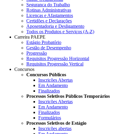
Segurança do Trabalho
Rotinas Administrativas
Licenças e Afastamentos
Certidões e Declarações
Aposentadoria e Desligamento
Todos os Produtos e Serviços (A-Z)
Carreira PAEPE
Estágio Probatório
Gestão de Desempenho
Progressão
Requisitos Progressão Horizontal
Requisitos Progressão Vertical
Concursos
Concursos Públicos
Inscrições Abertas
Em Andamento
Finalizados
Processos Seletivos Públicos Temporários
Inscrições Abertas
Em Andamento
Finalizados
Formulários
Processos Seletivos de Estágio
Inscrições abertas
Em Andamento