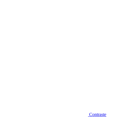
Diminuir fonte
Contraste