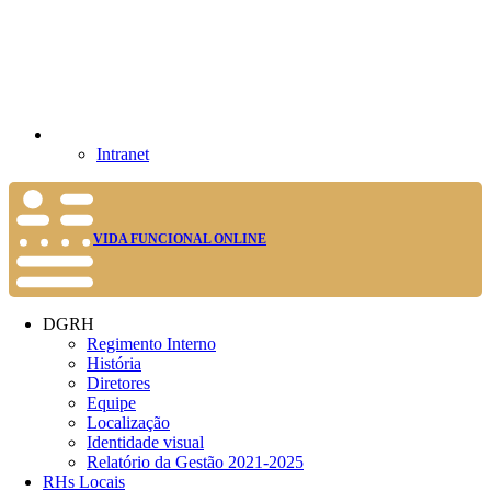
Intranet
VIDA FUNCIONAL ONLINE
DGRH
Regimento Interno
História
Diretores
Equipe
Localização
Identidade visual
Relatório da Gestão 2021-2025
RHs Locais