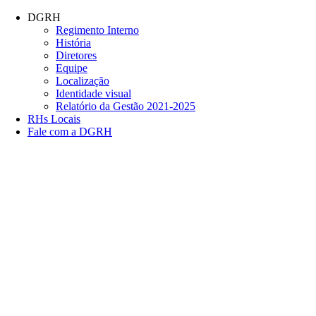
Conteúdo principal
Menu principal
Rodapé
DGRH
Regimento Interno
História
Diretores
Equipe
Localização
Identidade visual
Relatório da Gestão 2021-2025
RHs Locais
Fale com a DGRH
Link para o Facebook
Link para o Twitter