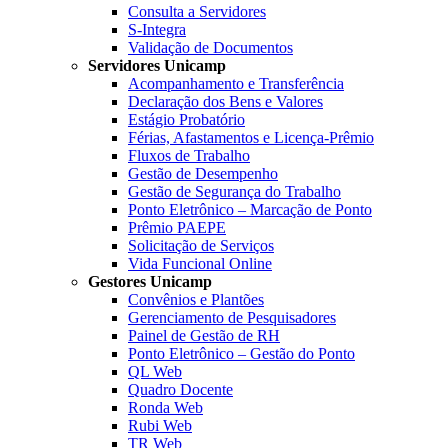
Consulta a Servidores
S-Integra
Validação de Documentos
Servidores Unicamp
Acompanhamento e Transferência
Declaração dos Bens e Valores
Estágio Probatório
Férias, Afastamentos e Licença-Prêmio
Fluxos de Trabalho
Gestão de Desempenho
Gestão de Segurança do Trabalho
Ponto Eletrônico – Marcação de Ponto
Prêmio PAEPE
Solicitação de Serviços
Vida Funcional Online
Gestores Unicamp
Convênios e Plantões
Gerenciamento de Pesquisadores
Painel de Gestão de RH
Ponto Eletrônico – Gestão do Ponto
QL Web
Quadro Docente
Ronda Web
Rubi Web
TR Web