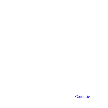
Diminuir fonte
Contraste