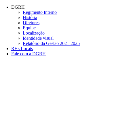
Conteúdo principal
Menu principal
Rodapé
DGRH
Regimento Interno
História
Diretores
Equipe
Localização
Identidade visual
Relatório da Gestão 2021-2025
RHs Locais
Fale com a DGRH
Link para o Facebook
Link para o Twitter