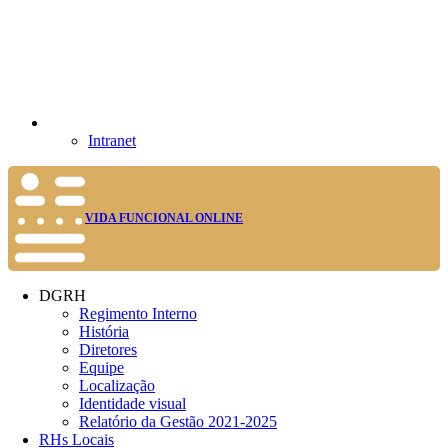
Intranet
VIDA FUNCIONAL ONLINE
DGRH
Regimento Interno
História
Diretores
Equipe
Localização
Identidade visual
Relatório da Gestão 2021-2025
RHs Locais