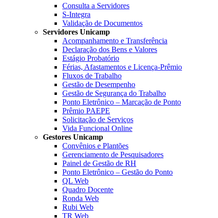
Consulta a Servidores
S-Integra
Validação de Documentos
Servidores Unicamp
Acompanhamento e Transferência
Declaração dos Bens e Valores
Estágio Probatório
Férias, Afastamentos e Licença-Prêmio
Fluxos de Trabalho
Gestão de Desempenho
Gestão de Segurança do Trabalho
Ponto Eletrônico – Marcação de Ponto
Prêmio PAEPE
Solicitação de Serviços
Vida Funcional Online
Gestores Unicamp
Convênios e Plantões
Gerenciamento de Pesquisadores
Painel de Gestão de RH
Ponto Eletrônico – Gestão do Ponto
QL Web
Quadro Docente
Ronda Web
Rubi Web
TR Web