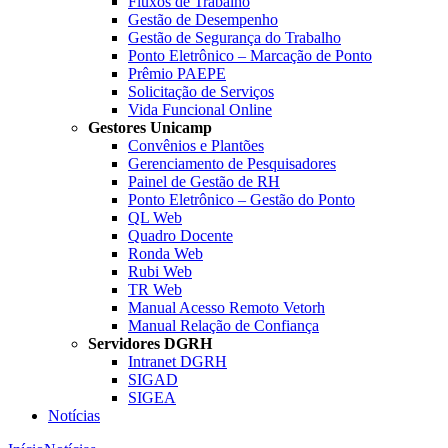
Fluxos de Trabalho
Gestão de Desempenho
Gestão de Segurança do Trabalho
Ponto Eletrônico – Marcação de Ponto
Prêmio PAEPE
Solicitação de Serviços
Vida Funcional Online
Gestores Unicamp
Convênios e Plantões
Gerenciamento de Pesquisadores
Painel de Gestão de RH
Ponto Eletrônico – Gestão do Ponto
QL Web
Quadro Docente
Ronda Web
Rubi Web
TR Web
Manual Acesso Remoto Vetorh
Manual Relação de Confiança
Servidores DGRH
Intranet DGRH
SIGAD
SIGEA
Notícias