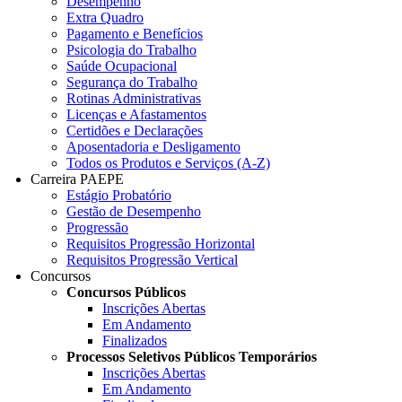
Desempenho
Extra Quadro
Pagamento e Benefícios
Psicologia do Trabalho
Saúde Ocupacional
Segurança do Trabalho
Rotinas Administrativas
Licenças e Afastamentos
Certidões e Declarações
Aposentadoria e Desligamento
Todos os Produtos e Serviços (A-Z)
Carreira PAEPE
Estágio Probatório
Gestão de Desempenho
Progressão
Requisitos Progressão Horizontal
Requisitos Progressão Vertical
Concursos
Concursos Públicos
Inscrições Abertas
Em Andamento
Finalizados
Processos Seletivos Públicos Temporários
Inscrições Abertas
Em Andamento