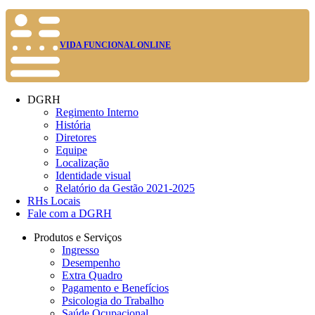
VIDA FUNCIONAL ONLINE
DGRH
Regimento Interno
História
Diretores
Equipe
Localização
Identidade visual
Relatório da Gestão 2021-2025
RHs Locais
Fale com a DGRH
Produtos e Serviços
Ingresso
Desempenho
Extra Quadro
Pagamento e Benefícios
Psicologia do Trabalho
Saúde Ocupacional