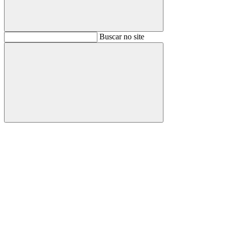
Buscar
Buscar no site
Buscar
Aumentar fonte
Diminuir fonte