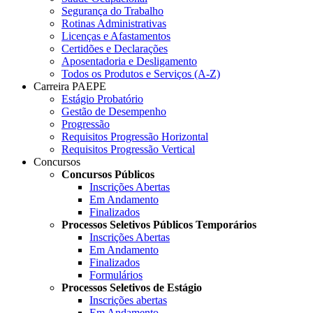
Segurança do Trabalho
Rotinas Administrativas
Licenças e Afastamentos
Certidões e Declarações
Aposentadoria e Desligamento
Todos os Produtos e Serviços (A-Z)
Carreira PAEPE
Estágio Probatório
Gestão de Desempenho
Progressão
Requisitos Progressão Horizontal
Requisitos Progressão Vertical
Concursos
Concursos Públicos
Inscrições Abertas
Em Andamento
Finalizados
Processos Seletivos Públicos Temporários
Inscrições Abertas
Em Andamento
Finalizados
Formulários
Processos Seletivos de Estágio
Inscrições abertas
Em Andamento