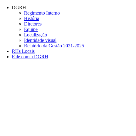
Conteúdo principal
Menu principal
Rodapé
DGRH
Regimento Interno
História
Diretores
Equipe
Localização
Identidade visual
Relatório da Gestão 2021-2025
RHs Locais
Fale com a DGRH
Link para o Facebook
Link para o Twitter