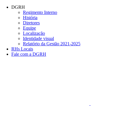
Conteúdo principal
Menu principal
Rodapé
DGRH
Regimento Interno
História
Diretores
Equipe
Localização
Identidade visual
Relatório da Gestão 2021-2025
RHs Locais
Fale com a DGRH
Link para o Faceboo
Aumentar fonte