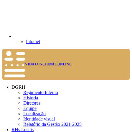
Intranet
VIDA FUNCIONAL ONLINE
DGRH
Regimento Interno
História
Diretores
Equipe
Localização
Identidade visual
Relatório da Gestão 2021-2025
RHs Locais