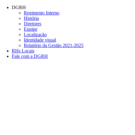
Conteúdo principal
Menu principal
Rodapé
DGRH
Regimento Interno
História
Diretores
Equipe
Localização
Identidade visual
Relatório da Gestão 2021-2025
RHs Locais
Fale com a DGRH
Link para o Facebook
Link para o Twitter