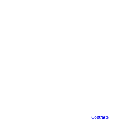
Diminuir fonte
Contraste