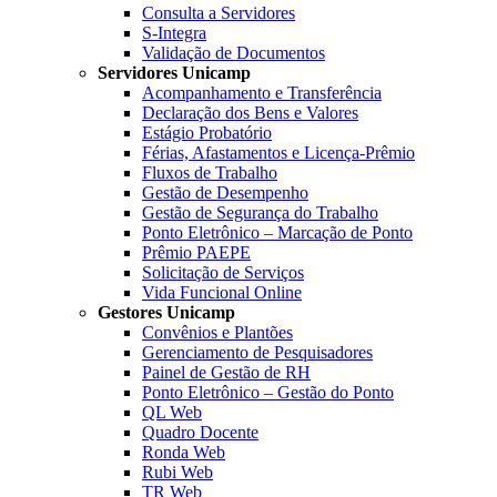
Consulta a Servidores
S-Integra
Validação de Documentos
Servidores Unicamp
Acompanhamento e Transferência
Declaração dos Bens e Valores
Estágio Probatório
Férias, Afastamentos e Licença-Prêmio
Fluxos de Trabalho
Gestão de Desempenho
Gestão de Segurança do Trabalho
Ponto Eletrônico – Marcação de Ponto
Prêmio PAEPE
Solicitação de Serviços
Vida Funcional Online
Gestores Unicamp
Convênios e Plantões
Gerenciamento de Pesquisadores
Painel de Gestão de RH
Ponto Eletrônico – Gestão do Ponto
QL Web
Quadro Docente
Ronda Web
Rubi Web
TR Web