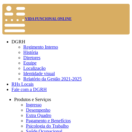
VIDA FUNCIONAL ONLINE
DGRH
Regimento Interno
História
Diretores
Equipe
Localização
Identidade visual
Relatório da Gestão 2021-2025
RHs Locais
Fale com a DGRH
Produtos e Serviços
Ingresso
Desempenho
Extra Quadro
Pagamento e Benefícios
Psicologia do Trabalho
Saúde Ocupacional