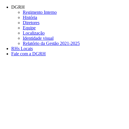
Conteúdo principal
Menu principal
Rodapé
DGRH
Regimento Interno
História
Diretores
Equipe
Localização
Identidade visual
Relatório da Gestão 2021-2025
RHs Locais
Fale com a DGRH
Link para o Facebook
Link para o Twitter