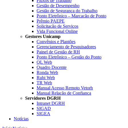
Fluxos de Trabalho
Gestão de Desempenho
Gestão de Segurança do Trabalho
Ponto Eletrônico – Marcação de Ponto
Prêmio PAEPE
Solicitação de Serviços
Vida Funcional Online
Gestores Unicamp
Convênios e Plantões
Gerenciamento de Pesquisadores
Painel de Gestão de RH
Ponto Eletrônico – Gestão do Ponto
QL Web
Quadro Docente
Ronda Web
Rubi Web
TR Web
Manual Acesso Remoto Vetorh
Manual Relação de Confiança
Servidores DGRH
Intranet DGRH
SIGAD
SIGEA
Notícias