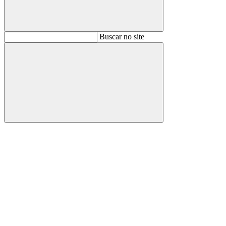
Buscar
Buscar no site
Buscar
Aumentar fonte
Diminuir fonte