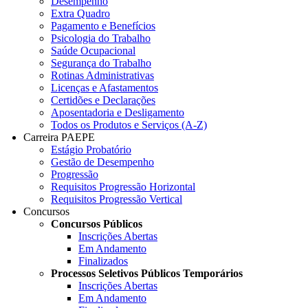
Desempenho
Extra Quadro
Pagamento e Benefícios
Psicologia do Trabalho
Saúde Ocupacional
Segurança do Trabalho
Rotinas Administrativas
Licenças e Afastamentos
Certidões e Declarações
Aposentadoria e Desligamento
Todos os Produtos e Serviços (A-Z)
Carreira PAEPE
Estágio Probatório
Gestão de Desempenho
Progressão
Requisitos Progressão Horizontal
Requisitos Progressão Vertical
Concursos
Concursos Públicos
Inscrições Abertas
Em Andamento
Finalizados
Processos Seletivos Públicos Temporários
Inscrições Abertas
Em Andamento