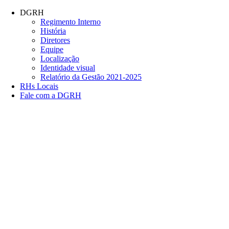
Conteúdo principal
Menu principal
Rodapé
DGRH
Regimento Interno
História
Diretores
Equipe
Localização
Identidade visual
Relatório da Gestão 2021-2025
RHs Locais
Fale com a DGRH
Link para o Facebook
Link para o Twitter