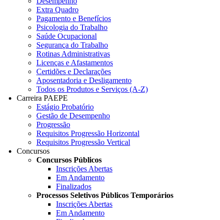
Desempenho
Extra Quadro
Pagamento e Benefícios
Psicologia do Trabalho
Saúde Ocupacional
Segurança do Trabalho
Rotinas Administrativas
Licenças e Afastamentos
Certidões e Declarações
Aposentadoria e Desligamento
Todos os Produtos e Serviços (A-Z)
Carreira PAEPE
Estágio Probatório
Gestão de Desempenho
Progressão
Requisitos Progressão Horizontal
Requisitos Progressão Vertical
Concursos
Concursos Públicos
Inscrições Abertas
Em Andamento
Finalizados
Processos Seletivos Públicos Temporários
Inscrições Abertas
Em Andamento