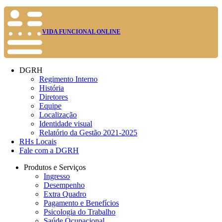
VIDA FUNCIONAL ONLINE
DGRH
Regimento Interno
História
Diretores
Equipe
Localização
Identidade visual
Relatório da Gestão 2021-2025
RHs Locais
Fale com a DGRH
Produtos e Serviços
Ingresso
Desempenho
Extra Quadro
Pagamento e Benefícios
Psicologia do Trabalho
Saúde Ocupacional