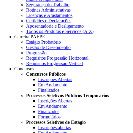
Segurança do Trabalho
Rotinas Administrativas
Licenças e Afastamentos
Certidões e Declarações
Aposentadoria e Desligamento
Todos os Produtos e Serviços (A-Z)
Carreira PAEPE
Estágio Probatório
Gestão de Desempenho
Progressão
Requisitos Progressão Horizontal
Requisitos Progressão Vertical
Concursos
Concursos Públicos
Inscrições Abertas
Em Andamento
Finalizados
Processos Seletivos Públicos Temporários
Inscrições Abertas
Em Andamento
Finalizados
Formulários
Processos Seletivos de Estágio
Inscrições abertas
Em Andamento