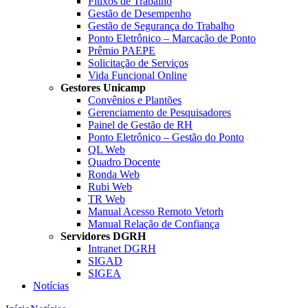
Fluxos de Trabalho
Gestão de Desempenho
Gestão de Segurança do Trabalho
Ponto Eletrônico – Marcação de Ponto
Prêmio PAEPE
Solicitação de Serviços
Vida Funcional Online
Gestores Unicamp
Convênios e Plantões
Gerenciamento de Pesquisadores
Painel de Gestão de RH
Ponto Eletrônico – Gestão do Ponto
QL Web
Quadro Docente
Ronda Web
Rubi Web
TR Web
Manual Acesso Remoto Vetorh
Manual Relação de Confiança
Servidores DGRH
Intranet DGRH
SIGAD
SIGEA
Notícias