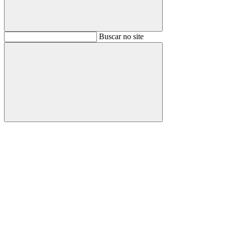
Buscar
Buscar no site
Buscar
Aumentar fonte
Diminuir fonte