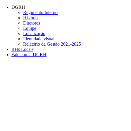
Conteúdo principal
Menu principal
Rodapé
DGRH
Regimento Interno
História
Diretores
Equipe
Localização
Identidade visual
Relatório da Gestão 2021-2025
RHs Locais
Fale com a DGRH
Link para o Facebook
Link para o Twitter