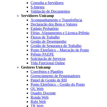
Consulta a Servidores
S-Integra
Validação de Documentos
Servidores Unicamp
Acompanhamento e Transferência
Declaração dos Bens e Valores
Estágio Probatório
Férias, Afastamentos e Licença-Prêmio
Fluxos de Trabalho
Gestão de Desempenho
Gestão de Segurança do Trabalho
Ponto Eletrônico – Marcação de Ponto
Prêmio PAEPE
Solicitação de Serviços
Vida Funcional Online
Gestores Unicamp
Convênios e Plantões
Gerenciamento de Pesquisadores
Painel de Gestão de RH
Ponto Eletrônico – Gestão do Ponto
QL Web
Quadro Docente
Ronda Web
Rubi Web
TR Web