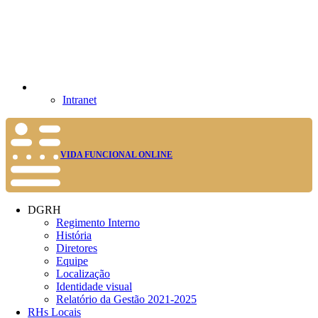
Intranet
VIDA FUNCIONAL ONLINE
DGRH
Regimento Interno
História
Diretores
Equipe
Localização
Identidade visual
Relatório da Gestão 2021-2025
RHs Locais