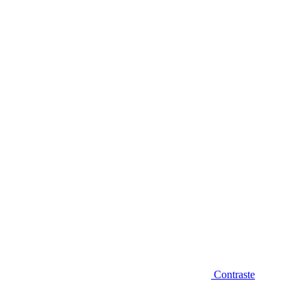
Diminuir fonte
Contraste