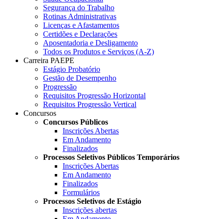
Segurança do Trabalho
Rotinas Administrativas
Licenças e Afastamentos
Certidões e Declarações
Aposentadoria e Desligamento
Todos os Produtos e Serviços (A-Z)
Carreira PAEPE
Estágio Probatório
Gestão de Desempenho
Progressão
Requisitos Progressão Horizontal
Requisitos Progressão Vertical
Concursos
Concursos Públicos
Inscrições Abertas
Em Andamento
Finalizados
Processos Seletivos Públicos Temporários
Inscrições Abertas
Em Andamento
Finalizados
Formulários
Processos Seletivos de Estágio
Inscrições abertas
Em Andamento