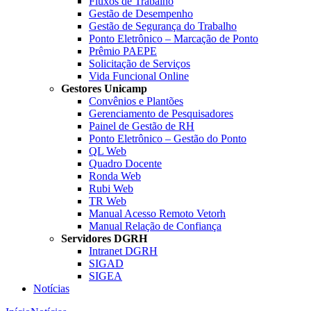
Fluxos de Trabalho
Gestão de Desempenho
Gestão de Segurança do Trabalho
Ponto Eletrônico – Marcação de Ponto
Prêmio PAEPE
Solicitação de Serviços
Vida Funcional Online
Gestores Unicamp
Convênios e Plantões
Gerenciamento de Pesquisadores
Painel de Gestão de RH
Ponto Eletrônico – Gestão do Ponto
QL Web
Quadro Docente
Ronda Web
Rubi Web
TR Web
Manual Acesso Remoto Vetorh
Manual Relação de Confiança
Servidores DGRH
Intranet DGRH
SIGAD
SIGEA
Notícias