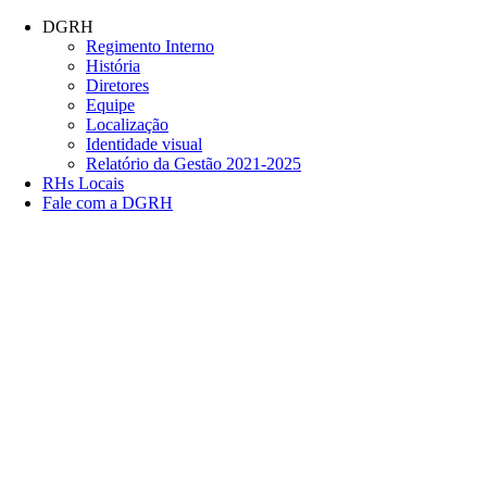
Conteúdo principal
Menu principal
Rodapé
DGRH
Regimento Interno
História
Diretores
Equipe
Localização
Identidade visual
Relatório da Gestão 2021-2025
RHs Locais
Fale com a DGRH
Link para o Facebook
Link para o Twitter