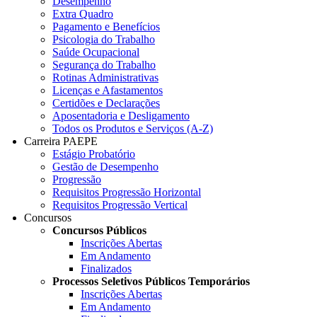
Desempenho
Extra Quadro
Pagamento e Benefícios
Psicologia do Trabalho
Saúde Ocupacional
Segurança do Trabalho
Rotinas Administrativas
Licenças e Afastamentos
Certidões e Declarações
Aposentadoria e Desligamento
Todos os Produtos e Serviços (A-Z)
Carreira PAEPE
Estágio Probatório
Gestão de Desempenho
Progressão
Requisitos Progressão Horizontal
Requisitos Progressão Vertical
Concursos
Concursos Públicos
Inscrições Abertas
Em Andamento
Finalizados
Processos Seletivos Públicos Temporários
Inscrições Abertas
Em Andamento