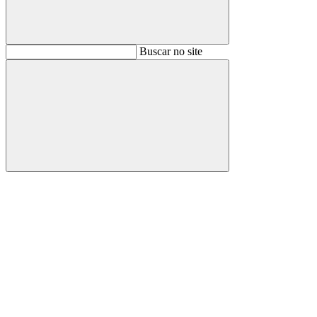
Buscar
Buscar no site
Buscar
Aumentar fonte
Diminuir fonte