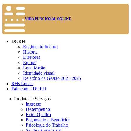
VIDA FUNCIONAL ONLINE
DGRH
Regimento Interno
História
Diretores
Equipe
Localização
Identidade visual
Relatório da Gestão 2021-2025
RHs Locais
Fale com a DGRH
Produtos e Serviços
Ingresso
Desempenho
Extra Quadro
Pagamento e Benefícios
Psicologia do Trabalho
Saúde Ocupacional