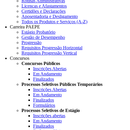
Rotinas Administrativas
Licenças e Afastamentos
Certidões e Declarações
Aposentadoria e Desligamento
Todos os Produtos e Serviços (A-Z)
Carreira PAEPE
Estágio Probatório
Gestão de Desempenho
Progressão
Requisitos Progressão Horizontal
Requisitos Progressão Vertical
Concursos
Concursos Públicos
Inscrições Abertas
Em Andamento
Finalizados
Processos Seletivos Públicos Temporários
Inscrições Abertas
Em Andamento
Finalizados
Formulários
Processos Seletivos de Estágio
Inscrições abertas
Em Andamento
Finalizados