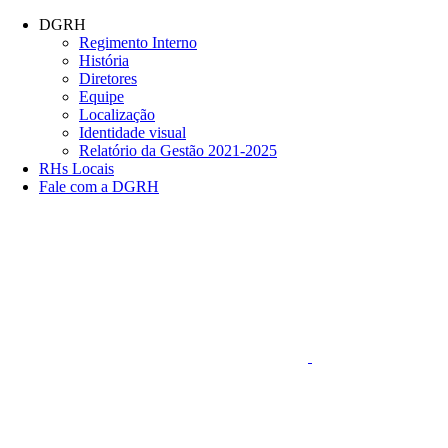
Conteúdo principal
Menu principal
Rodapé
DGRH
Regimento Interno
História
Diretores
Equipe
Localização
Identidade visual
Relatório da Gestão 2021-2025
RHs Locais
Fale com a DGRH
Link para o Faceboo
Aumentar fonte