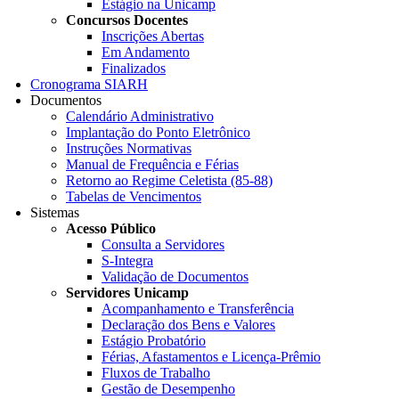
Estágio na Unicamp
Concursos Docentes
Inscrições Abertas
Em Andamento
Finalizados
Cronograma SIARH
Documentos
Calendário Administrativo
Implantação do Ponto Eletrônico
Instruções Normativas
Manual de Frequência e Férias
Retorno ao Regime Celetista (85-88)
Tabelas de Vencimentos
Sistemas
Acesso Público
Consulta a Servidores
S-Integra
Validação de Documentos
Servidores Unicamp
Acompanhamento e Transferência
Declaração dos Bens e Valores
Estágio Probatório
Férias, Afastamentos e Licença-Prêmio
Fluxos de Trabalho
Gestão de Desempenho