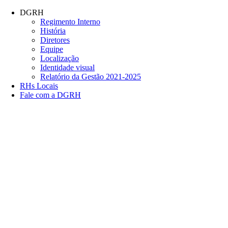
Conteúdo principal
Menu principal
Rodapé
DGRH
Regimento Interno
História
Diretores
Equipe
Localização
Identidade visual
Relatório da Gestão 2021-2025
RHs Locais
Fale com a DGRH
Link para o Facebook
Link para o Twitter