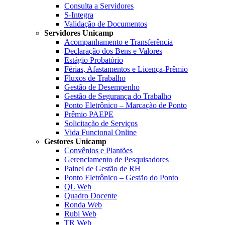
Consulta a Servidores
S-Integra
Validação de Documentos
Servidores Unicamp
Acompanhamento e Transferência
Declaração dos Bens e Valores
Estágio Probatório
Férias, Afastamentos e Licença-Prêmio
Fluxos de Trabalho
Gestão de Desempenho
Gestão de Segurança do Trabalho
Ponto Eletrônico – Marcação de Ponto
Prêmio PAEPE
Solicitação de Serviços
Vida Funcional Online
Gestores Unicamp
Convênios e Plantões
Gerenciamento de Pesquisadores
Painel de Gestão de RH
Ponto Eletrônico – Gestão do Ponto
QL Web
Quadro Docente
Ronda Web
Rubi Web
TR Web