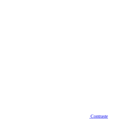
Diminuir fonte
Contraste