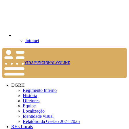
Intranet
VIDA FUNCIONAL ONLINE
DGRH
Regimento Interno
História
Diretores
Equipe
Localização
Identidade visual
Relatório da Gestão 2021-2025
RHs Locais