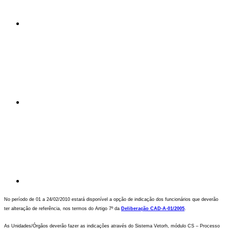
Compartilhar n
Compartilhar p
No período de 01 a 24/02/2010 estará disponível a opção de indicação dos funcionários que deverão
ter alteração de referência, nos termos do Artigo 7º da
Deliberação CAD-A-01/2005
.
As Unidades/Órgãos deverão fazer as indicações através do Sistema Vetorh, módulo CS – Processo