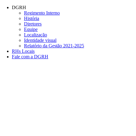
Conteúdo principal
Menu principal
Rodapé
DGRH
Regimento Interno
História
Diretores
Equipe
Localização
Identidade visual
Relatório da Gestão 2021-2025
RHs Locais
Fale com a DGRH
Link para o Facebook
Link para o Twitter