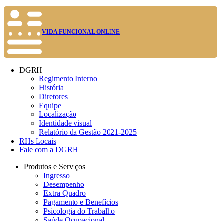
VIDA FUNCIONAL ONLINE
DGRH
Regimento Interno
História
Diretores
Equipe
Localização
Identidade visual
Relatório da Gestão 2021-2025
RHs Locais
Fale com a DGRH
Produtos e Serviços
Ingresso
Desempenho
Extra Quadro
Pagamento e Benefícios
Psicologia do Trabalho
Saúde Ocupacional