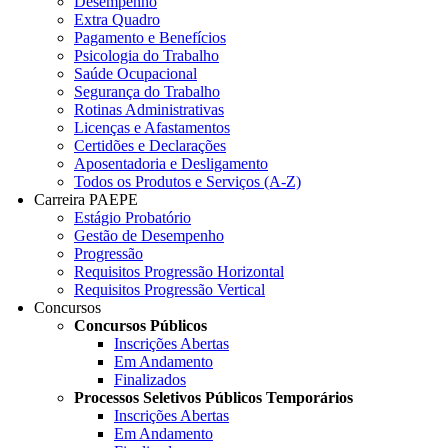
Desempenho
Extra Quadro
Pagamento e Benefícios
Psicologia do Trabalho
Saúde Ocupacional
Segurança do Trabalho
Rotinas Administrativas
Licenças e Afastamentos
Certidões e Declarações
Aposentadoria e Desligamento
Todos os Produtos e Serviços (A-Z)
Carreira PAEPE
Estágio Probatório
Gestão de Desempenho
Progressão
Requisitos Progressão Horizontal
Requisitos Progressão Vertical
Concursos
Concursos Públicos
Inscrições Abertas
Em Andamento
Finalizados
Processos Seletivos Públicos Temporários
Inscrições Abertas
Em Andamento