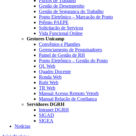
Fluxos de Trabalho
Gestão de Desempenho
Gestão de Segurança do Trabalho
Ponto Eletrônico – Marcação de Ponto
Prêmio PAEPE
Solicitação de Serviços
Vida Funcional Online
Gestores Unicamp
Convênios e Plantões
Gerenciamento de Pesquisadores
Painel de Gestão de RH
Ponto Eletrônico – Gestão do Ponto
QL Web
Quadro Docente
Ronda Web
Rubi Web
TR Web
Manual Acesso Remoto Vetorh
Manual Relação de Confiança
Servidores DGRH
Intranet DGRH
SIGAD
SIGEA
Notícias