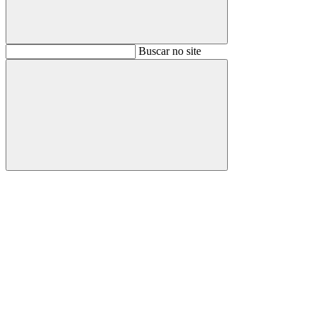
Buscar
Buscar no site
Buscar
Aumentar fonte
Diminuir fonte