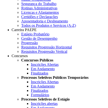
Segurança do Trabalho
Rotinas Administrativas
Licenças e Afastamentos
Certidões e Declarações
Aposentadoria e Desligamento
Todos os Produtos e Serviços (A-Z)
Carreira PAEPE
Estágio Probatório
Gestão de Desempenho
Progressão
Requisitos Progressão Horizontal
Requisitos Progressão Vertical
Concursos
Concursos Públicos
Inscrições Abertas
Em Andamento
Finalizados
Processos Seletivos Públicos Temporários
Inscrições Abertas
Em Andamento
Finalizados
Formulários
Processos Seletivos de Estágio
Inscrições abertas
Em Andamento