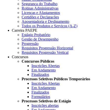
Segurança do Trabalho
Rotinas Administrativas
Licenças e Afastamentos
Certidões e Declarações
Aposentadoria e Desligamento
Todos os Produtos e Serviços (A-Z)
Carreira PAEPE
Estágio Probatório
Gestão de Desempenho
Progressão
Requisitos Progressão Horizontal
Requisitos Progressão Vertical
Concursos
Concursos Públicos
Inscrições Abertas
Em Andamento
Finalizados
Processos Seletivos Públicos Temporários
Inscrições Abertas
Em Andamento
Finalizados
Formulários
Processos Seletivos de Estágio
Inscrições abertas
Em Andamento