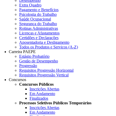
Desempenho
Extra Quadro
Pagamento e Benefícios
Psicologia do Trabalho
Saúde Ocupacional
Segurança do Trabalho
Rotinas Administrativas
Licenças e Afastamentos
Certidões e Declarações
Aposentadoria e Desligamento
Todos os Produtos e Serviços (A-Z)
Carreira PAEPE
Estágio Probatório
Gestão de Desempenho
Progressão
Requisitos Progressão Horizontal
Requisitos Progressão Vertical
Concursos
Concursos Públicos
Inscrições Abertas
Em Andamento
Finalizados
Processos Seletivos Públicos Temporários
Inscrições Abertas
Em Andamento