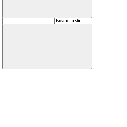
Buscar
Buscar no site
Buscar
Aumentar fonte
Diminuir fonte