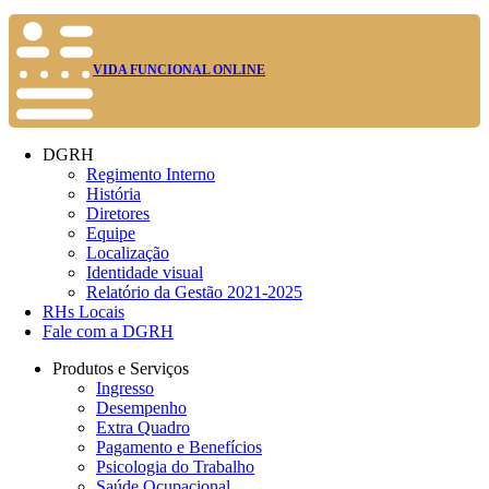
VIDA FUNCIONAL ONLINE
DGRH
Regimento Interno
História
Diretores
Equipe
Localização
Identidade visual
Relatório da Gestão 2021-2025
RHs Locais
Fale com a DGRH
Produtos e Serviços
Ingresso
Desempenho
Extra Quadro
Pagamento e Benefícios
Psicologia do Trabalho
Saúde Ocupacional