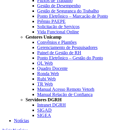
Fluxos de Trabalho
Gestão de Desempenho
Gestão de Segurança do Trabalho
Ponto Eletrônico – Marcação de Ponto
Prêmio PAEPE
Solicitação de Serviços
Vida Funcional Online
Gestores Unicamp
Convênios e Plantões
Gerenciamento de Pesquisadores
Painel de Gestão de RH
Ponto Eletrônico – Gestão do Ponto
QL Web
Quadro Docente
Ronda Web
Rubi Web
TR Web
Manual Acesso Remoto Vetorh
Manual Relação de Confiança
Servidores DGRH
Intranet DGRH
SIGAD
SIGEA
Notícias