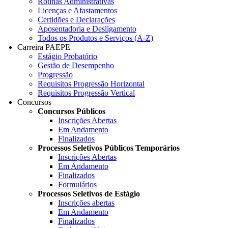
Rotinas Administrativas
Licenças e Afastamentos
Certidões e Declarações
Aposentadoria e Desligamento
Todos os Produtos e Serviços (A-Z)
Carreira PAEPE
Estágio Probatório
Gestão de Desempenho
Progressão
Requisitos Progressão Horizontal
Requisitos Progressão Vertical
Concursos
Concursos Públicos
Inscrições Abertas
Em Andamento
Finalizados
Processos Seletivos Públicos Temporários
Inscrições Abertas
Em Andamento
Finalizados
Formulários
Processos Seletivos de Estágio
Inscrições abertas
Em Andamento
Finalizados