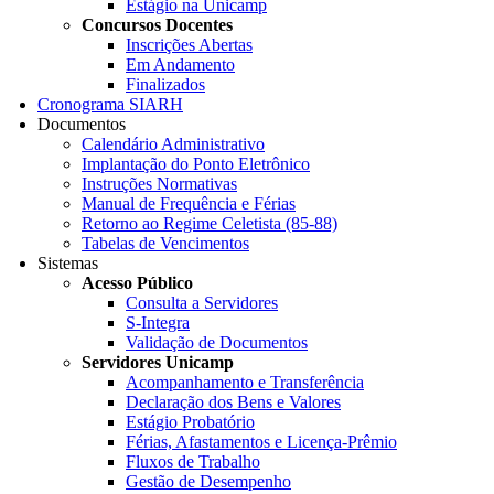
Estágio na Unicamp
Concursos Docentes
Inscrições Abertas
Em Andamento
Finalizados
Cronograma SIARH
Documentos
Calendário Administrativo
Implantação do Ponto Eletrônico
Instruções Normativas
Manual de Frequência e Férias
Retorno ao Regime Celetista (85-88)
Tabelas de Vencimentos
Sistemas
Acesso Público
Consulta a Servidores
S-Integra
Validação de Documentos
Servidores Unicamp
Acompanhamento e Transferência
Declaração dos Bens e Valores
Estágio Probatório
Férias, Afastamentos e Licença-Prêmio
Fluxos de Trabalho
Gestão de Desempenho