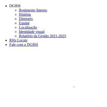
Conteúdo principal
Menu principal
Rodapé
DGRH
Regimento Interno
História
Diretores
Equipe
Localização
Identidade visual
Relatório da Gestão 2021-2025
RHs Locais
Fale com a DGRH
Link para o Faceboo
Aumentar fonte