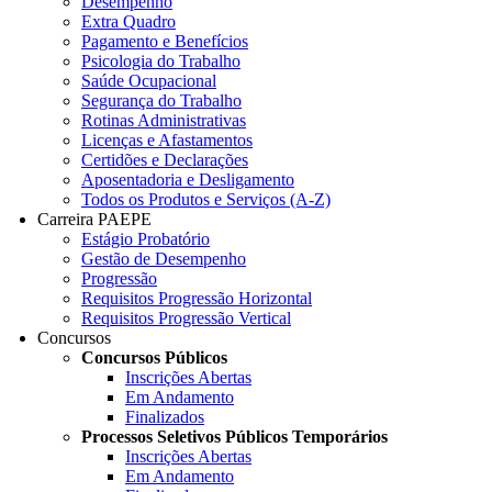
Desempenho
Extra Quadro
Pagamento e Benefícios
Psicologia do Trabalho
Saúde Ocupacional
Segurança do Trabalho
Rotinas Administrativas
Licenças e Afastamentos
Certidões e Declarações
Aposentadoria e Desligamento
Todos os Produtos e Serviços (A-Z)
Carreira PAEPE
Estágio Probatório
Gestão de Desempenho
Progressão
Requisitos Progressão Horizontal
Requisitos Progressão Vertical
Concursos
Concursos Públicos
Inscrições Abertas
Em Andamento
Finalizados
Processos Seletivos Públicos Temporários
Inscrições Abertas
Em Andamento