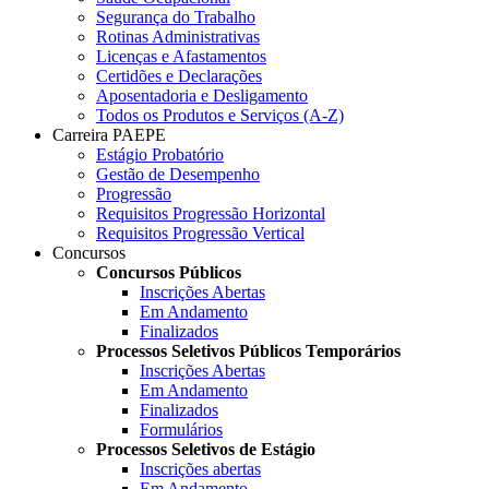
Segurança do Trabalho
Rotinas Administrativas
Licenças e Afastamentos
Certidões e Declarações
Aposentadoria e Desligamento
Todos os Produtos e Serviços (A-Z)
Carreira PAEPE
Estágio Probatório
Gestão de Desempenho
Progressão
Requisitos Progressão Horizontal
Requisitos Progressão Vertical
Concursos
Concursos Públicos
Inscrições Abertas
Em Andamento
Finalizados
Processos Seletivos Públicos Temporários
Inscrições Abertas
Em Andamento
Finalizados
Formulários
Processos Seletivos de Estágio
Inscrições abertas
Em Andamento