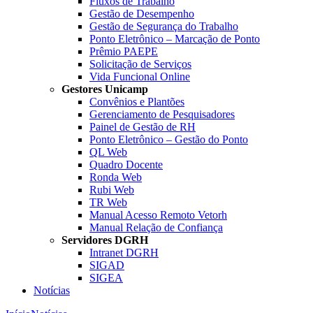
Fluxos de Trabalho
Gestão de Desempenho
Gestão de Segurança do Trabalho
Ponto Eletrônico – Marcação de Ponto
Prêmio PAEPE
Solicitação de Serviços
Vida Funcional Online
Gestores Unicamp
Convênios e Plantões
Gerenciamento de Pesquisadores
Painel de Gestão de RH
Ponto Eletrônico – Gestão do Ponto
QL Web
Quadro Docente
Ronda Web
Rubi Web
TR Web
Manual Acesso Remoto Vetorh
Manual Relação de Confiança
Servidores DGRH
Intranet DGRH
SIGAD
SIGEA
Notícias