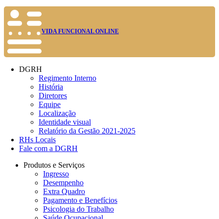
VIDA FUNCIONAL ONLINE
DGRH
Regimento Interno
História
Diretores
Equipe
Localização
Identidade visual
Relatório da Gestão 2021-2025
RHs Locais
Fale com a DGRH
Produtos e Serviços
Ingresso
Desempenho
Extra Quadro
Pagamento e Benefícios
Psicologia do Trabalho
Saúde Ocupacional