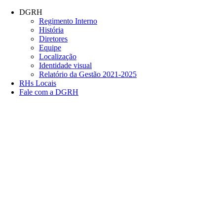
Conteúdo principal
Menu principal
Rodapé
DGRH
Regimento Interno
História
Diretores
Equipe
Localização
Identidade visual
Relatório da Gestão 2021-2025
RHs Locais
Fale com a DGRH
Link para o Facebook
Link para o Twitter