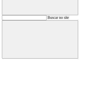
Buscar
Buscar no site
Buscar
Aumentar fonte
Diminuir fonte