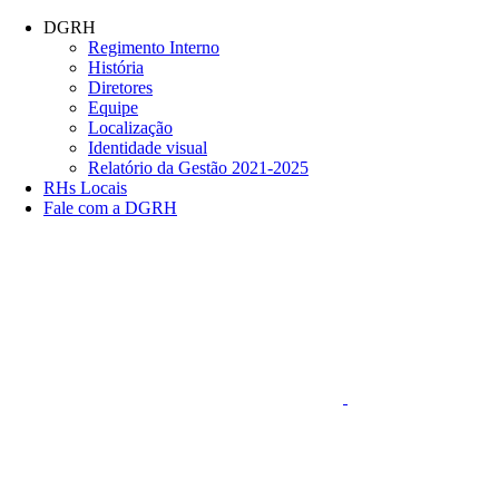
Conteúdo principal
Menu principal
Rodapé
DGRH
Regimento Interno
História
Diretores
Equipe
Localização
Identidade visual
Relatório da Gestão 2021-2025
RHs Locais
Fale com a DGRH
Link para o Faceboo
Aumentar fonte