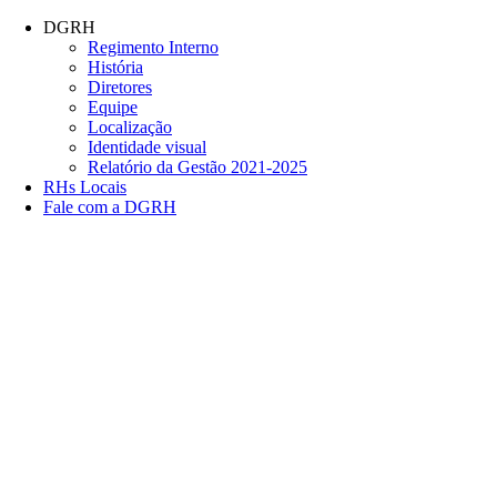
Conteúdo principal
Menu principal
Rodapé
DGRH
Regimento Interno
História
Diretores
Equipe
Localização
Identidade visual
Relatório da Gestão 2021-2025
RHs Locais
Fale com a DGRH
Link para o Facebook
Link para o Twitter