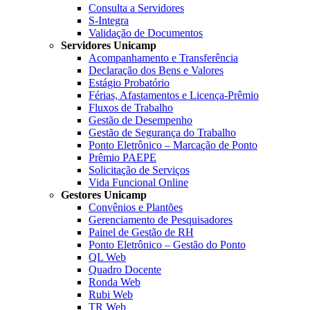
Consulta a Servidores
S-Integra
Validação de Documentos
Servidores Unicamp
Acompanhamento e Transferência
Declaração dos Bens e Valores
Estágio Probatório
Férias, Afastamentos e Licença-Prêmio
Fluxos de Trabalho
Gestão de Desempenho
Gestão de Segurança do Trabalho
Ponto Eletrônico – Marcação de Ponto
Prêmio PAEPE
Solicitação de Serviços
Vida Funcional Online
Gestores Unicamp
Convênios e Plantões
Gerenciamento de Pesquisadores
Painel de Gestão de RH
Ponto Eletrônico – Gestão do Ponto
QL Web
Quadro Docente
Ronda Web
Rubi Web
TR Web