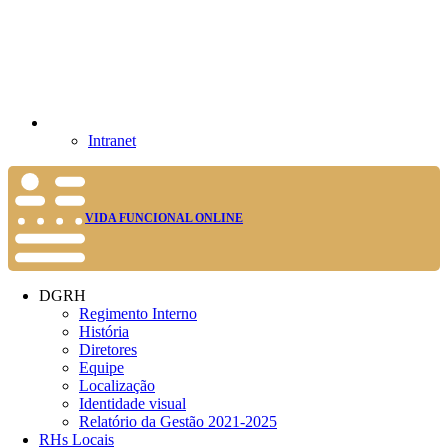
Intranet
VIDA FUNCIONAL ONLINE
DGRH
Regimento Interno
História
Diretores
Equipe
Localização
Identidade visual
Relatório da Gestão 2021-2025
RHs Locais