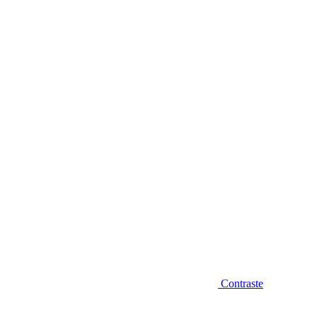
Diminuir fonte
Contraste