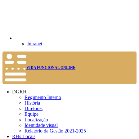
Intranet
VIDA FUNCIONAL ONLINE
DGRH
Regimento Interno
História
Diretores
Equipe
Localização
Identidade visual
Relatório da Gestão 2021-2025
RHs Locais