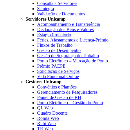
Consulta a Servidores
S-Integra
Validação de Documentos
Servidores Unicamp
Acompanhamento e Transferência
Declaração dos Bens e Valores
Estágio Probatório
Férias, Afastamentos e Licença-Prêmio
Fluxos de Trabalho
Gestão de Desempenho
Gestão de Segurança do Trabalho
Ponto Eletrônico – Marcação de Ponto
Prêmio PAEPE
Solicitação de Serviços
Vida Funcional Online
Gestores Unicamp
Convênios e Plantões
Gerenciamento de Pesquisadores
Painel de Gestão de RH
Ponto Eletrônico – Gestão do Ponto
QL Web
Quadro Docente
Ronda Web
Rubi Web
TR Web