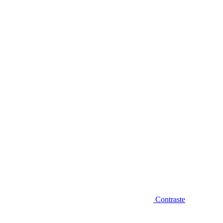
Diminuir fonte
Contraste