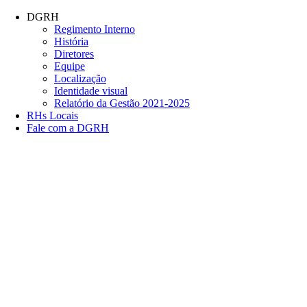
Conteúdo principal
Menu principal
Rodapé
DGRH
Regimento Interno
História
Diretores
Equipe
Localização
Identidade visual
Relatório da Gestão 2021-2025
RHs Locais
Fale com a DGRH
Link para o Facebook
Link para o Twitter