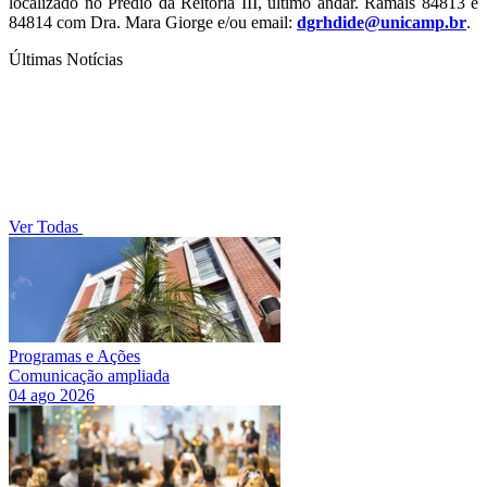
localizado no Prédio da Reitoria III, último andar. Ramais 84813 e
84814 com Dra. Mara Giorge e/ou email:
dgrhdide@unicamp.br
.
Últimas Notícias
Ver Todas
Programas e Ações
Comunicação ampliada
04 ago 2026