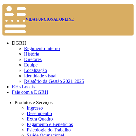
VIDA FUNCIONAL ONLINE
DGRH
Regimento Interno
História
Diretores
Equipe
Localização
Identidade visual
Relatório da Gestão 2021-2025
RHs Locais
Fale com a DGRH
Produtos e Serviços
Ingresso
Desempenho
Extra Quadro
Pagamento e Benefícios
Psicologia do Trabalho
Saúde Ocupacional