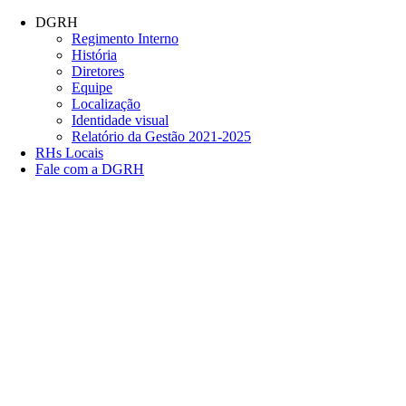
Conteúdo principal
Menu principal
Rodapé
DGRH
Regimento Interno
História
Diretores
Equipe
Localização
Identidade visual
Relatório da Gestão 2021-2025
RHs Locais
Fale com a DGRH
Link para o Facebook
Link para o Twitter