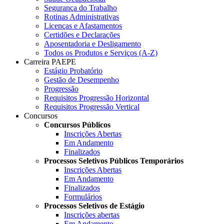
Segurança do Trabalho
Rotinas Administrativas
Licenças e Afastamentos
Certidões e Declarações
Aposentadoria e Desligamento
Todos os Produtos e Serviços (A-Z)
Carreira PAEPE
Estágio Probatório
Gestão de Desempenho
Progressão
Requisitos Progressão Horizontal
Requisitos Progressão Vertical
Concursos
Concursos Públicos
Inscrições Abertas
Em Andamento
Finalizados
Processos Seletivos Públicos Temporários
Inscrições Abertas
Em Andamento
Finalizados
Formulários
Processos Seletivos de Estágio
Inscrições abertas
Em Andamento