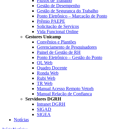
Fluxos de Trabalho
Gestão de Desempenho
Gestão de Segurança do Trabalho
Ponto Eletrônico – Marcação de Ponto
Prêmio PAEPE
Solicitação de Serviços
Vida Funcional Online
Gestores Unicamp
Convênios e Plantões
Gerenciamento de Pesquisadores
Painel de Gestão de RH
Ponto Eletrônico – Gestão do Ponto
QL Web
Quadro Docente
Ronda Web
Rubi Web
TR Web
Manual Acesso Remoto Vetorh
Manual Relação de Confiança
Servidores DGRH
Intranet DGRH
SIGAD
SIGEA
Notícias