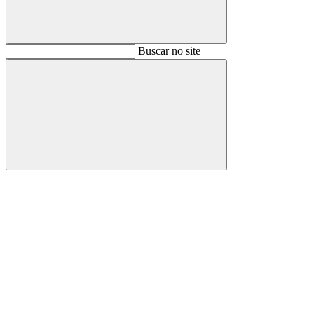
Buscar
Buscar no site
Buscar
Aumentar fonte
Diminuir fonte