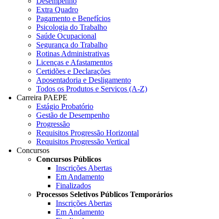
Desempenho
Extra Quadro
Pagamento e Benefícios
Psicologia do Trabalho
Saúde Ocupacional
Segurança do Trabalho
Rotinas Administrativas
Licenças e Afastamentos
Certidões e Declarações
Aposentadoria e Desligamento
Todos os Produtos e Serviços (A-Z)
Carreira PAEPE
Estágio Probatório
Gestão de Desempenho
Progressão
Requisitos Progressão Horizontal
Requisitos Progressão Vertical
Concursos
Concursos Públicos
Inscrições Abertas
Em Andamento
Finalizados
Processos Seletivos Públicos Temporários
Inscrições Abertas
Em Andamento