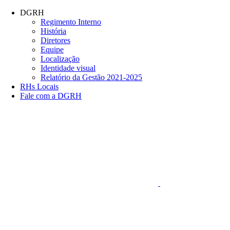
Conteúdo principal
Menu principal
Rodapé
DGRH
Regimento Interno
História
Diretores
Equipe
Localização
Identidade visual
Relatório da Gestão 2021-2025
RHs Locais
Fale com a DGRH
Link para o Faceboo
Aumentar fonte