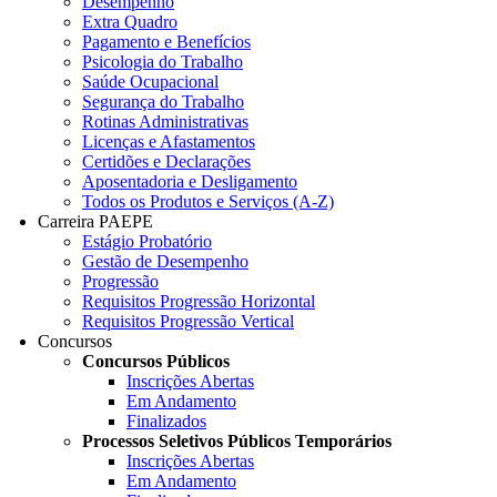
Desempenho
Extra Quadro
Pagamento e Benefícios
Psicologia do Trabalho
Saúde Ocupacional
Segurança do Trabalho
Rotinas Administrativas
Licenças e Afastamentos
Certidões e Declarações
Aposentadoria e Desligamento
Todos os Produtos e Serviços (A-Z)
Carreira PAEPE
Estágio Probatório
Gestão de Desempenho
Progressão
Requisitos Progressão Horizontal
Requisitos Progressão Vertical
Concursos
Concursos Públicos
Inscrições Abertas
Em Andamento
Finalizados
Processos Seletivos Públicos Temporários
Inscrições Abertas
Em Andamento