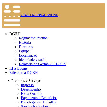
VIDA FUNCIONAL ONLINE
DGRH
Regimento Interno
História
Diretores
Equipe
Localização
Identidade visual
Relatório da Gestão 2021-2025
RHs Locais
Fale com a DGRH
Produtos e Serviços
Ingresso
Desempenho
Extra Quadro
Pagamento e Benefícios
Psicologia do Trabalho
Saúde Ocupacional