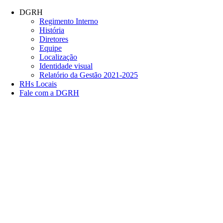
Conteúdo principal
Menu principal
Rodapé
DGRH
Regimento Interno
História
Diretores
Equipe
Localização
Identidade visual
Relatório da Gestão 2021-2025
RHs Locais
Fale com a DGRH
Link para o Facebook
Link para o Twitter