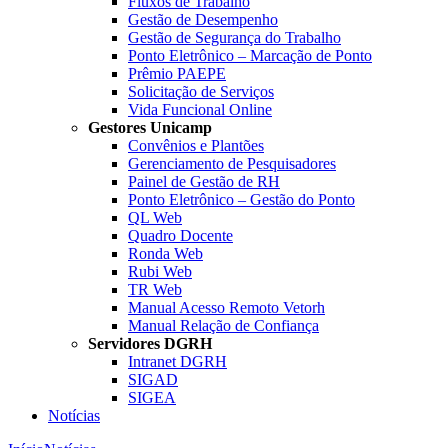
Fluxos de Trabalho
Gestão de Desempenho
Gestão de Segurança do Trabalho
Ponto Eletrônico – Marcação de Ponto
Prêmio PAEPE
Solicitação de Serviços
Vida Funcional Online
Gestores Unicamp
Convênios e Plantões
Gerenciamento de Pesquisadores
Painel de Gestão de RH
Ponto Eletrônico – Gestão do Ponto
QL Web
Quadro Docente
Ronda Web
Rubi Web
TR Web
Manual Acesso Remoto Vetorh
Manual Relação de Confiança
Servidores DGRH
Intranet DGRH
SIGAD
SIGEA
Notícias