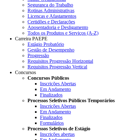
Segurança do Trabalho
Rotinas Administrativas
Licenças e Afastamentos
Certidões e Declarações
Aposentadoria e Desligamento
Todos os Produtos e Serviços (A-Z)
Carreira PAEPE
Estágio Probatório
Gestão de Desempenho
Progressão
Requisitos Progressão Horizontal
Requisitos Progressão Vertical
Concursos
Concursos Públicos
Inscrições Abertas
Em Andamento
Finalizados
Processos Seletivos Públicos Temporários
Inscrições Abertas
Em Andamento
Finalizados
Formulários
Processos Seletivos de Estágio
Inscrições abertas
Em Andamento