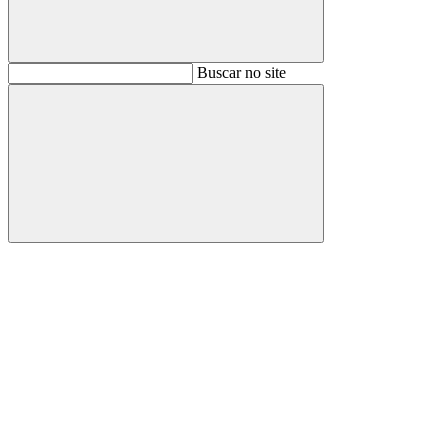
Buscar
Buscar no site
Buscar
Aumentar fonte
Diminuir fonte